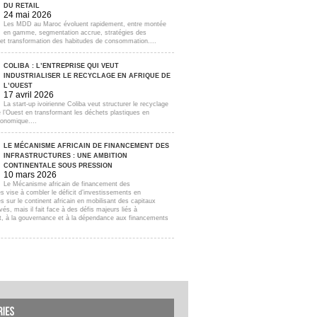
DU RETAIL
24 mai 2026
Les MDD au Maroc évoluent rapidement, entre montée
en gamme, segmentation accrue, stratégies des
s et transformation des habitudes de consommation....
COLIBA : L’ENTREPRISE QUI VEUT
INDUSTRIALISER LE RECYCLAGE EN AFRIQUE DE
L’OUEST
17 avril 2026
La start-up ivoirienne Coliba veut structurer le recyclage
e l’Ouest en transformant les déchets plastiques en
onomique....
LE MÉCANISME AFRICAIN DE FINANCEMENT DES
INFRASTRUCTURES : UNE AMBITION
CONTINENTALE SOUS PRESSION
10 mars 2026
Le Mécanisme africain de financement des
es vise à combler le déficit d’investissements en
es sur le continent africain en mobilisant des capitaux
ivés, mais il fait face à des défis majeurs liés à
t, à la gouvernance et à la dépendance aux financements