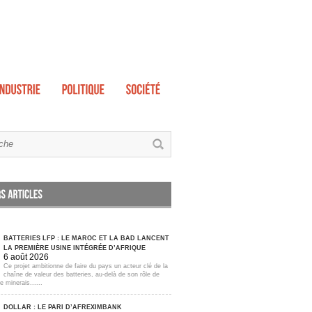
BATTERIES LFP : LE MAROC ET LA BAD LANCENT
LA PREMIÈRE USINE INTÉGRÉE D’AFRIQUE
6 août 2026
Ce projet ambitionne de faire du pays un acteur clé de la
chaîne de valeur des batteries, au-delà de son rôle de
e minerais......
DOLLAR : LE PARI D’AFREXIMBANK