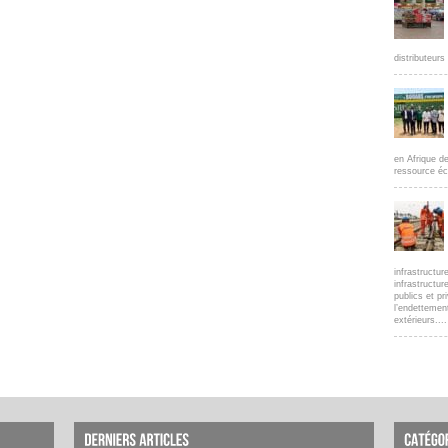
distributeur
en Afrique d
ressource éc
infrastructur
infrastructur
publics et pr
l’endettemen
extérieurs....