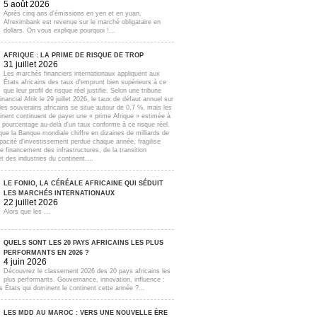
5 août 2026
Après cinq ans d'émissions en yen et en yuan,
Afreximbank est revenue sur le marché obligataire en
dollars. On vous explique pourquoi !...
AFRIQUE : LA PRIME DE RISQUE DE TROP
31 juillet 2026
Les marchés financiers internationaux appliquent aux
États africains des taux d'emprunt bien supérieurs à ce
que leur profil de risque réel justifie. Selon une tribune
inancial Afrik le 29 juillet 2026, le taux de défaut annuel sur
lles souverains africains se situe autour de 0,7 %, mais les
inent continuent de payer une « prime Afrique » estimée à
e pourcentage au-delà d'un taux conforme à ce risque réel.
que la Banque mondiale chiffre en dizaines de milliards de
apacité d'investissement perdue chaque année, fragilise
e financement des infrastructures, de la transition
t des industries du continent....
LE FONIO, LA CÉRÉALE AFRICAINE QUI SÉDUIT
LES MARCHÉS INTERNATIONAUX
22 juillet 2026
Alors que les ...
QUELS SONT LES 20 PAYS AFRICAINS LES PLUS
PERFORMANTS EN 2026 ?
4 juin 2026
Découvrez le classement 2026 des 20 pays africains les
plus performants. Gouvernance, innovation, influence :
s États qui dominent le continent cette année ?...
LES MDD AU MAROC : VERS UNE NOUVELLE ÈRE