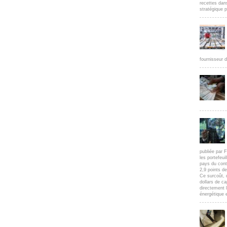
recettes dan
stratégique p
fournisseur d
publiée par F
les portefeui
pays du cont
2,9 points d
Ce surcoût, 
dollars de c
directement l
énergétique e