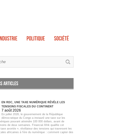
EN RDC, UNE TAXE NUMÉRIQUE RÉVÈLE LES
TENSIONS FISCALES DU CONTINENT
7 août 2026
En juillet 2026, le gouvernement de la République
démocratique du Congo a instauré une taxe sur les
ériques pouvant atteindre 100 000 dollars, avant de
moins de deux semaines. Financial Afrik qualifie cet
taxe avortée », révélateur des tensions qui traversent les
scales africaines à l'ère du numérique : comment capter des