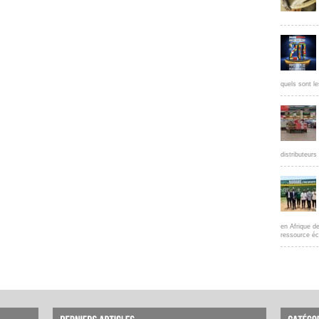
quels sont le
distributeur
en Afrique d
ressource éc