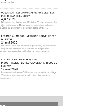
Alors que les ...
QUELS SONT LES 20 PAYS AFRICAINS LES PLUS
PERFORMANTS EN 2026 ?
4 juin 2026
Découvrez le classement 2026 des 20 pays africains les
plus performants. Gouvernance, innovation, influence :
s États qui dominent le continent cette année ?...
LES MDD AU MAROC : VERS UNE NOUVELLE ÈRE
DU RETAIL
24 mai 2026
Les MDD au Maroc évoluent rapidement, entre montée
en gamme, segmentation accrue, stratégies des
s et transformation des habitudes de consommation....
COLIBA : L’ENTREPRISE QUI VEUT
INDUSTRIALISER LE RECYCLAGE EN AFRIQUE DE
L’OUEST
17 avril 2026
La start-up ivoirienne Coliba veut structurer le recyclage
e l’Ouest en transformant les déchets plastiques en
onomique....