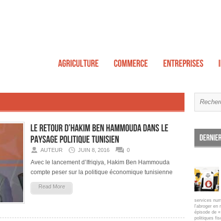
AUTEUR
JUIN 8, 2016
0
Avec le lancement d’Ifriqiya, Hakim Ben Hammouda
compte peser sur la politique économique tunisienne
Read More
services num
l'abroger en 
épisode de « 
politiques fi