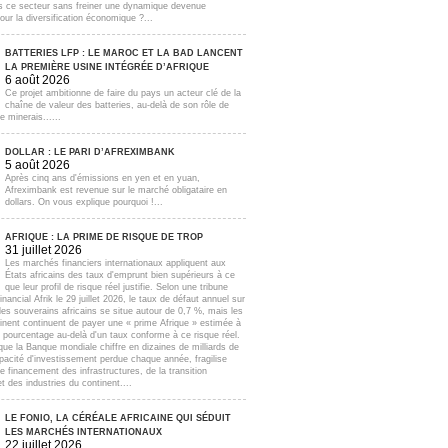
s ce secteur sans freiner une dynamique devenue
our la diversification économique ?...
BATTERIES LFP : LE MAROC ET LA BAD LANCENT
LA PREMIÈRE USINE INTÉGRÉE D’AFRIQUE
6 août 2026
Ce projet ambitionne de faire du pays un acteur clé de la
chaîne de valeur des batteries, au-delà de son rôle de
e minerais......
DOLLAR : LE PARI D’AFREXIMBANK
5 août 2026
Après cinq ans d'émissions en yen et en yuan,
Afreximbank est revenue sur le marché obligataire en
dollars. On vous explique pourquoi !...
AFRIQUE : LA PRIME DE RISQUE DE TROP
31 juillet 2026
Les marchés financiers internationaux appliquent aux
États africains des taux d'emprunt bien supérieurs à ce
que leur profil de risque réel justifie. Selon une tribune
inancial Afrik le 29 juillet 2026, le taux de défaut annuel sur
lles souverains africains se situe autour de 0,7 %, mais les
inent continuent de payer une « prime Afrique » estimée à
e pourcentage au-delà d'un taux conforme à ce risque réel.
que la Banque mondiale chiffre en dizaines de milliards de
apacité d'investissement perdue chaque année, fragilise
e financement des infrastructures, de la transition
t des industries du continent....
LE FONIO, LA CÉRÉALE AFRICAINE QUI SÉDUIT
LES MARCHÉS INTERNATIONAUX
22 juillet 2026