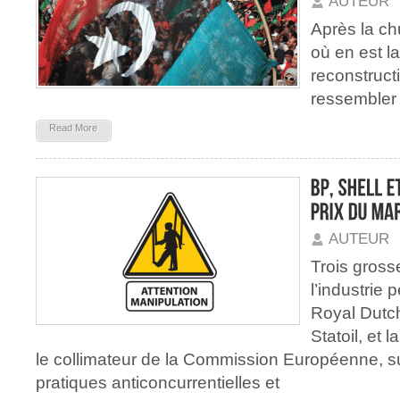
AUTEUR
Après la ch
où en est l
reconstruct
ressembler
Read More
AUTEUR
Trois gross
l’industrie p
Royal Dutch
Statoil, et 
le collimateur de la Commission Européenne, su
pratiques anticoncurrentielles et