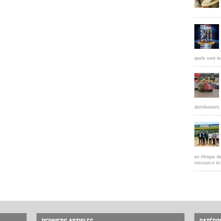
quels sont le
distributeur
en Afrique d
ressource éc