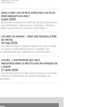
Alors que les ...
QUELS SONT LES 20 PAYS AFRICAINS LES PLUS
PERFORMANTS EN 2026 ?
4 juin 2026
Découvrez le classement 2026 des 20 pays africains les
plus performants. Gouvernance, innovation, influence :
s États qui dominent le continent cette année ?...
LES MDD AU MAROC : VERS UNE NOUVELLE ÈRE
DU RETAIL
24 mai 2026
Les MDD au Maroc évoluent rapidement, entre montée
en gamme, segmentation accrue, stratégies des
s et transformation des habitudes de consommation....
COLIBA : L’ENTREPRISE QUI VEUT
INDUSTRIALISER LE RECYCLAGE EN AFRIQUE DE
L’OUEST
17 avril 2026
La start-up ivoirienne Coliba veut structurer le recyclage
e l’Ouest en transformant les déchets plastiques en
onomique....