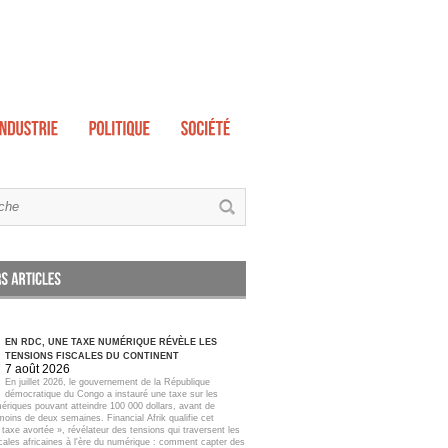
EN RDC, UNE TAXE NUMÉRIQUE RÉVÈLE LES
TENSIONS FISCALES DU CONTINENT
7 août 2026
En juillet 2026, le gouvernement de la République
démocratique du Congo a instauré une taxe sur les
ériques pouvant atteindre 100 000 dollars, avant de
moins de deux semaines. Financial Afrik qualifie cet
taxe avortée », révélateur des tensions qui traversent les
scales africaines à l'ère du numérique : comment capter des