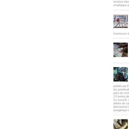
recettes dan
stratégique p
fournisseur d
publiée par F
les portefeui
pays du cont
2,9 points d
Ce surcoût, 
dollars de c
directement l
énergétique e