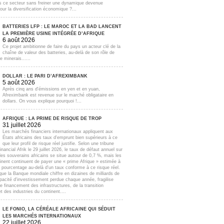
s ce secteur sans freiner une dynamique devenue
our la diversification économique ?...
BATTERIES LFP : LE MAROC ET LA BAD LANCENT
LA PREMIÈRE USINE INTÉGRÉE D’AFRIQUE
6 août 2026
Ce projet ambitionne de faire du pays un acteur clé de la
chaîne de valeur des batteries, au-delà de son rôle de
e minerais......
DOLLAR : LE PARI D’AFREXIMBANK
5 août 2026
Après cinq ans d'émissions en yen et en yuan,
Afreximbank est revenue sur le marché obligataire en
dollars. On vous explique pourquoi !...
AFRIQUE : LA PRIME DE RISQUE DE TROP
31 juillet 2026
Les marchés financiers internationaux appliquent aux
États africains des taux d'emprunt bien supérieurs à ce
que leur profil de risque réel justifie. Selon une tribune
inancial Afrik le 29 juillet 2026, le taux de défaut annuel sur
lles souverains africains se situe autour de 0,7 %, mais les
inent continuent de payer une « prime Afrique » estimée à
e pourcentage au-delà d'un taux conforme à ce risque réel.
que la Banque mondiale chiffre en dizaines de milliards de
apacité d'investissement perdue chaque année, fragilise
e financement des infrastructures, de la transition
t des industries du continent....
LE FONIO, LA CÉRÉALE AFRICAINE QUI SÉDUIT
LES MARCHÉS INTERNATIONAUX
22 juillet 2026