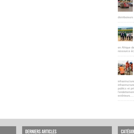
distributeur
en Afrique d
ressource éc
infrastructur
infrastructur
publics et pr
l’endettemen
extérieurs....