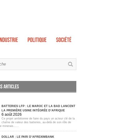
BATTERIES LFP : LE MAROC ET LA BAD LANCENT
LA PREMIÈRE USINE INTÉGRÉE D’AFRIQUE
6 août 2026
Ce projet ambitionne de faire du pays un acteur clé de la
chaîne de valeur des batteries, au-delà de son rôle de
e minerais......
DOLLAR : LE PARI D’AFREXIMBANK