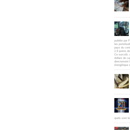
publiée par F
les portefeui
pays du cont
2,9 points d
Ce surcoût, 
dollars de c
directement l
énergétique e
quels sont le