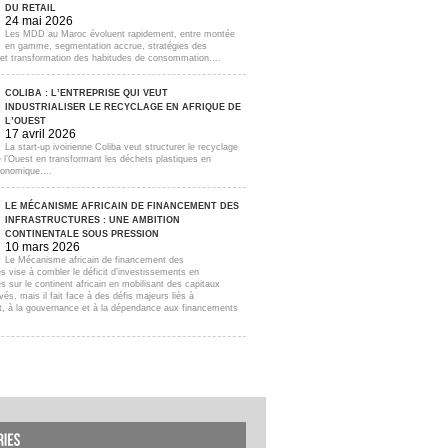
DU RETAIL
24 mai 2026
Les MDD au Maroc évoluent rapidement, entre montée
en gamme, segmentation accrue, stratégies des
s et transformation des habitudes de consommation....
COLIBA : L’ENTREPRISE QUI VEUT
INDUSTRIALISER LE RECYCLAGE EN AFRIQUE DE
L’OUEST
17 avril 2026
La start-up ivoirienne Coliba veut structurer le recyclage
e l’Ouest en transformant les déchets plastiques en
onomique....
LE MÉCANISME AFRICAIN DE FINANCEMENT DES
INFRASTRUCTURES : UNE AMBITION
CONTINENTALE SOUS PRESSION
10 mars 2026
Le Mécanisme africain de financement des
es vise à combler le déficit d’investissements en
es sur le continent africain en mobilisant des capitaux
ivés, mais il fait face à des défis majeurs liés à
t, à la gouvernance et à la dépendance aux financements