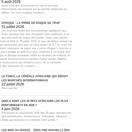
5 août 2026
Après cinq ans d'émissions en yen et en yuan,
Afreximbank est revenue sur le marché obligataire en
dollars. On vous explique pourquoi !...
AFRIQUE : LA PRIME DE RISQUE DE TROP
31 juillet 2026
Les marchés financiers internationaux appliquent aux
États africains des taux d'emprunt bien supérieurs à ce
que leur profil de risque réel justifie. Selon une tribune
inancial Afrik le 29 juillet 2026, le taux de défaut annuel sur
lles souverains africains se situe autour de 0,7 %, mais les
inent continuent de payer une « prime Afrique » estimée à
e pourcentage au-delà d'un taux conforme à ce risque réel.
que la Banque mondiale chiffre en dizaines de milliards de
apacité d'investissement perdue chaque année, fragilise
e financement des infrastructures, de la transition
t des industries du continent....
LE FONIO, LA CÉRÉALE AFRICAINE QUI SÉDUIT
LES MARCHÉS INTERNATIONAUX
22 juillet 2026
Alors que les ...
QUELS SONT LES 20 PAYS AFRICAINS LES PLUS
PERFORMANTS EN 2026 ?
4 juin 2026
Découvrez le classement 2026 des 20 pays africains les
plus performants. Gouvernance, innovation, influence :
s États qui dominent le continent cette année ?...
LES MDD AU MAROC : VERS UNE NOUVELLE ÈRE