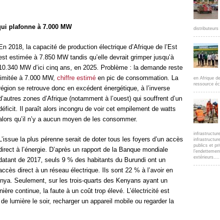
ui plafonne à 7.000 MW
distributeur
En 2018, la capacité de production électrique d’Afrique de l’Est
est estimée à 7.850 MW tandis qu’elle devrait grimper jusqu’à
10.340 MW d’ici cinq ans, en 2025. Problème : la demande reste
limitée à 7.000 MW,
chiffre estimé
en pic de consommation. La
en Afrique d
ressource éc
région se retrouve donc en excédent énergétique, à l’inverse
d’autres zones d’Afrique (notamment à l’ouest) qui souffrent d’un
déficit. Il paraît alors incongru de voir cet empilement de watts
alors qu’il n’y a aucun moyen de les consommer.
infrastructur
L’issue la plus pérenne serait de doter tous les foyers d’un accès
infrastructur
publics et pr
direct à l’énergie. D’après un rapport de la Banque mondiale
l’endettemen
extérieurs....
datant de 2017, seuls 9 % des habitants du Burundi ont un
accès direct à un réseau électrique. Ils sont 22 % à l’avoir en
ya. Seulement, sur les trois-quarts des Kenyans ayant un
nière continue, la faute à un coût trop élevé. L’électricité est
e lumière le soir, recharger un appareil mobile ou regarder la