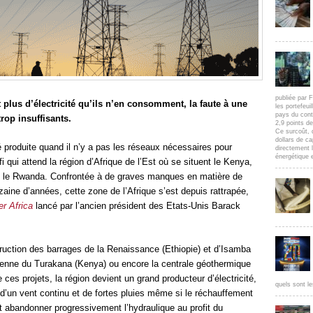
publiée par F
 plus d’électricité qu’ils n’en consomment, la faute à une
les portefeui
pays du cont
rop insuffisants.
2,9 points d
Ce surcoût, 
dollars de c
 produite quand il n’y a pas les réseaux nécessaires pour
directement l
énergétique e
i qui attend la région d’Afrique de l’Est où se situent le Kenya,
re le Rwanda. Confrontée à de graves manques en matière de
zaine d’années, cette zone de l’Afrique s’est depuis rattrapée,
r Africa
lancé par l’ancien président des Etats-Unis Barack
ruction des barrages de la Renaissance (Ethiopie) et d’Isamba
ienne du Turakana (Kenya) ou encore la centrale géothermique
 ces projets, la région devient un grand producteur d’électricité,
quels sont le
, d’un vent continu et de fortes pluies même si le réchauffement
t abandonner progressivement l’hydraulique au profit du