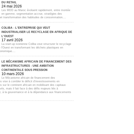
DU RETAIL
24 mai 2026
Les MDD au Maroc évoluent rapidement, entre montée
en gamme, segmentation accrue, stratégies des
s et transformation des habitudes de consommation....
COLIBA : L’ENTREPRISE QUI VEUT
INDUSTRIALISER LE RECYCLAGE EN AFRIQUE DE
L’OUEST
17 avril 2026
La start-up ivoirienne Coliba veut structurer le recyclage
e l’Ouest en transformant les déchets plastiques en
onomique....
LE MÉCANISME AFRICAIN DE FINANCEMENT DES
INFRASTRUCTURES : UNE AMBITION
CONTINENTALE SOUS PRESSION
10 mars 2026
Le Mécanisme africain de financement des
es vise à combler le déficit d’investissements en
es sur le continent africain en mobilisant des capitaux
ivés, mais il fait face à des défis majeurs liés à
t, à la gouvernance et à la dépendance aux financements