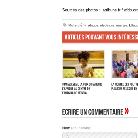
Sources des photos : latribune.fr / afdb.org
»
Mots-clé
afrique
,
électricité
,
energie
,
Ethiop
Nom
(obligatoire)