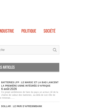
BATTERIES LFP : LE MAROC ET LA BAD LANCENT
LA PREMIÈRE USINE INTÉGRÉE D’AFRIQUE
6 août 2026
Ce projet ambitionne de faire du pays un acteur clé de la
chaîne de valeur des batteries, au-delà de son rôle de
e minerais......
DOLLAR : LE PARI D’AFREXIMBANK