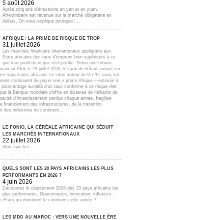
5 août 2026
Après cinq ans d'émissions en yen et en yuan,
Afreximbank est revenue sur le marché obligataire en
dollars. On vous explique pourquoi !...
AFRIQUE : LA PRIME DE RISQUE DE TROP
31 juillet 2026
Les marchés financiers internationaux appliquent aux
États africains des taux d'emprunt bien supérieurs à ce
que leur profil de risque réel justifie. Selon une tribune
inancial Afrik le 29 juillet 2026, le taux de défaut annuel sur
lles souverains africains se situe autour de 0,7 %, mais les
inent continuent de payer une « prime Afrique » estimée à
e pourcentage au-delà d'un taux conforme à ce risque réel.
que la Banque mondiale chiffre en dizaines de milliards de
apacité d'investissement perdue chaque année, fragilise
e financement des infrastructures, de la transition
t des industries du continent....
LE FONIO, LA CÉRÉALE AFRICAINE QUI SÉDUIT
LES MARCHÉS INTERNATIONAUX
22 juillet 2026
Alors que les ...
QUELS SONT LES 20 PAYS AFRICAINS LES PLUS
PERFORMANTS EN 2026 ?
4 juin 2026
Découvrez le classement 2026 des 20 pays africains les
plus performants. Gouvernance, innovation, influence :
s États qui dominent le continent cette année ?...
LES MDD AU MAROC : VERS UNE NOUVELLE ÈRE