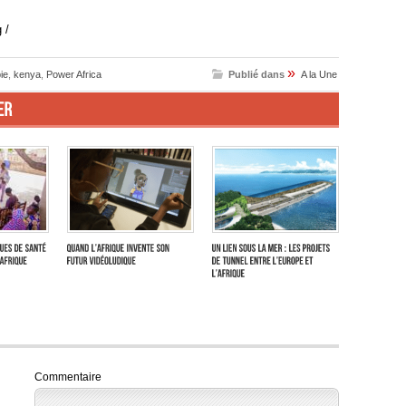
 /
»
ie
,
kenya
,
Power Africa
Publié dans
A la Une
Commentaire