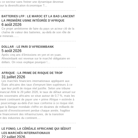
s ce secteur sans freiner une dynamique devenue
our la diversification économique ?...
BATTERIES LFP : LE MAROC ET LA BAD LANCENT
LA PREMIÈRE USINE INTÉGRÉE D’AFRIQUE
6 août 2026
Ce projet ambitionne de faire du pays un acteur clé de la
chaîne de valeur des batteries, au-delà de son rôle de
e minerais......
DOLLAR : LE PARI D’AFREXIMBANK
5 août 2026
Après cinq ans d'émissions en yen et en yuan,
Afreximbank est revenue sur le marché obligataire en
dollars. On vous explique pourquoi !...
AFRIQUE : LA PRIME DE RISQUE DE TROP
31 juillet 2026
Les marchés financiers internationaux appliquent aux
États africains des taux d'emprunt bien supérieurs à ce
que leur profil de risque réel justifie. Selon une tribune
inancial Afrik le 29 juillet 2026, le taux de défaut annuel sur
lles souverains africains se situe autour de 0,7 %, mais les
inent continuent de payer une « prime Afrique » estimée à
e pourcentage au-delà d'un taux conforme à ce risque réel.
que la Banque mondiale chiffre en dizaines de milliards de
apacité d'investissement perdue chaque année, fragilise
e financement des infrastructures, de la transition
t des industries du continent....
LE FONIO, LA CÉRÉALE AFRICAINE QUI SÉDUIT
LES MARCHÉS INTERNATIONAUX
22 juillet 2026