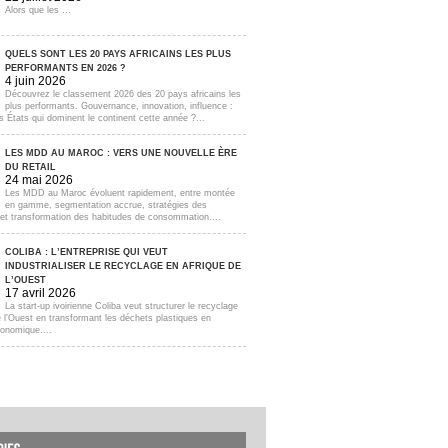
Alors que les ...
QUELS SONT LES 20 PAYS AFRICAINS LES PLUS
PERFORMANTS EN 2026 ?
4 juin 2026
Découvrez le classement 2026 des 20 pays africains les
plus performants. Gouvernance, innovation, influence :
s États qui dominent le continent cette année ?...
LES MDD AU MAROC : VERS UNE NOUVELLE ÈRE
DU RETAIL
24 mai 2026
Les MDD au Maroc évoluent rapidement, entre montée
en gamme, segmentation accrue, stratégies des
s et transformation des habitudes de consommation....
COLIBA : L’ENTREPRISE QUI VEUT
INDUSTRIALISER LE RECYCLAGE EN AFRIQUE DE
L’OUEST
17 avril 2026
La start-up ivoirienne Coliba veut structurer le recyclage
e l’Ouest en transformant les déchets plastiques en
onomique....