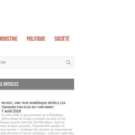
EN RDC, UNE TAXE NUMÉRIQUE RÉVÈLE LES
TENSIONS FISCALES DU CONTINENT
7 août 2026
En juillet 2026, le gouvernement de la République
démocratique du Congo a instauré une taxe sur les
ériques pouvant atteindre 100 000 dollars, avant de
moins de deux semaines. Financial Afrik qualifie cet
taxe avortée », révélateur des tensions qui traversent les
scales africaines à l'ère du numérique : comment capter des