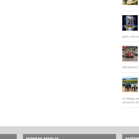
quels sont le
distributeur
en Afrique d
ressource éc