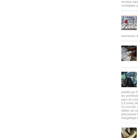
recettes dan
stratégique p
fournisseur d
publiée par F
les portefeui
pays du cont
2,9 points d
Ce surcoût, 
dollars de c
directement l
énergétique e