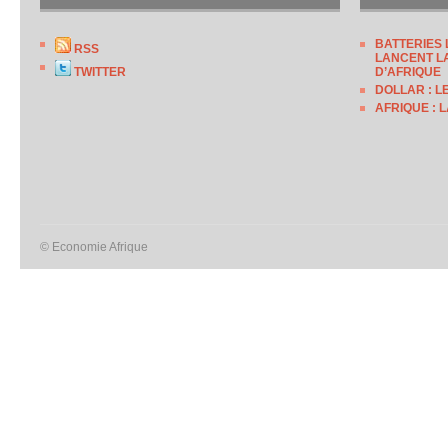
BATTERIES 
RSS
LANCENT LA
TWITTER
D’AFRIQUE
DOLLAR : L
AFRIQUE : 
© Economie Afrique