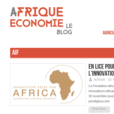
AUTEUR
La Fondation africa
innovateurs africai
30 novembre pour p
prestigieux prix
Read More