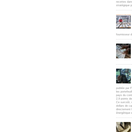
recettes dan
stratégique p
fournisseur d
publiée par F
les portefeui
pays du cont
2,9 points d
Ce surcoût, 
dollars de c
directement l
énergétique e