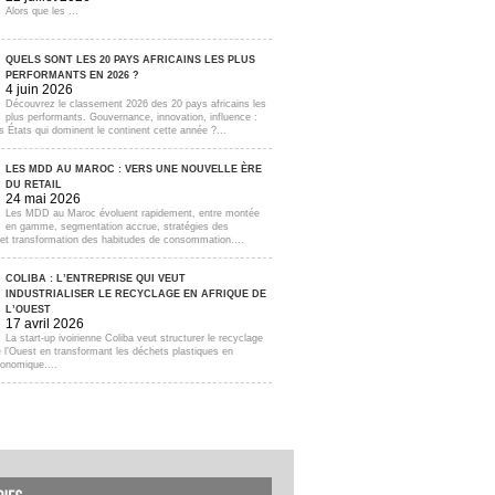
Alors que les ...
QUELS SONT LES 20 PAYS AFRICAINS LES PLUS
PERFORMANTS EN 2026 ?
4 juin 2026
Découvrez le classement 2026 des 20 pays africains les
plus performants. Gouvernance, innovation, influence :
s États qui dominent le continent cette année ?...
LES MDD AU MAROC : VERS UNE NOUVELLE ÈRE
DU RETAIL
24 mai 2026
Les MDD au Maroc évoluent rapidement, entre montée
en gamme, segmentation accrue, stratégies des
s et transformation des habitudes de consommation....
COLIBA : L’ENTREPRISE QUI VEUT
INDUSTRIALISER LE RECYCLAGE EN AFRIQUE DE
L’OUEST
17 avril 2026
La start-up ivoirienne Coliba veut structurer le recyclage
e l’Ouest en transformant les déchets plastiques en
onomique....