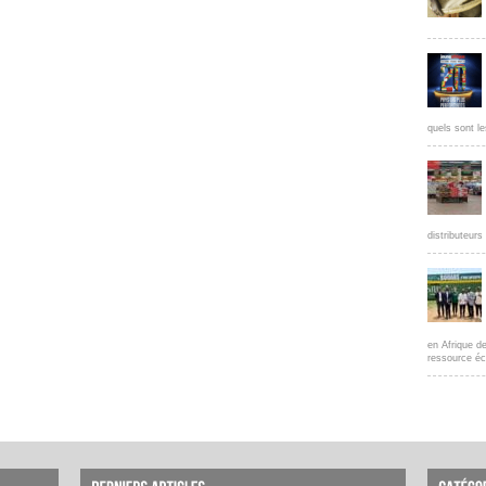
quels sont le
distributeur
en Afrique d
ressource éc