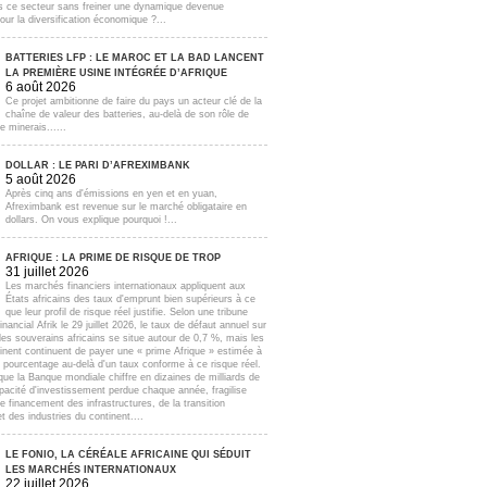
s ce secteur sans freiner une dynamique devenue
our la diversification économique ?...
BATTERIES LFP : LE MAROC ET LA BAD LANCENT
LA PREMIÈRE USINE INTÉGRÉE D’AFRIQUE
6 août 2026
Ce projet ambitionne de faire du pays un acteur clé de la
chaîne de valeur des batteries, au-delà de son rôle de
e minerais......
DOLLAR : LE PARI D’AFREXIMBANK
5 août 2026
Après cinq ans d'émissions en yen et en yuan,
Afreximbank est revenue sur le marché obligataire en
dollars. On vous explique pourquoi !...
AFRIQUE : LA PRIME DE RISQUE DE TROP
31 juillet 2026
Les marchés financiers internationaux appliquent aux
États africains des taux d'emprunt bien supérieurs à ce
que leur profil de risque réel justifie. Selon une tribune
inancial Afrik le 29 juillet 2026, le taux de défaut annuel sur
lles souverains africains se situe autour de 0,7 %, mais les
inent continuent de payer une « prime Afrique » estimée à
e pourcentage au-delà d'un taux conforme à ce risque réel.
que la Banque mondiale chiffre en dizaines de milliards de
apacité d'investissement perdue chaque année, fragilise
e financement des infrastructures, de la transition
t des industries du continent....
LE FONIO, LA CÉRÉALE AFRICAINE QUI SÉDUIT
LES MARCHÉS INTERNATIONAUX
22 juillet 2026