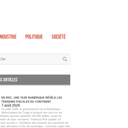
EN RDC, UNE TAXE NUMÉRIQUE RÉVÈLE LES
TENSIONS FISCALES DU CONTINENT
7 août 2026
En juillet 2026, le gouvernement de la République
démocratique du Congo a instauré une taxe sur les
ériques pouvant atteindre 100 000 dollars, avant de
moins de deux semaines. Financial Afrik qualifie cet
taxe avortée », révélateur des tensions qui traversent les
scales africaines à l'ère du numérique : comment capter des