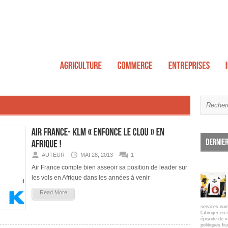
AUTEUR
MAI 28, 2013
1
Air France compte bien asseoir sa position de leader sur
les vols en Afrique dans les années à venir
Read More
services num
l'abroger en 
épisode de « 
politiques fi