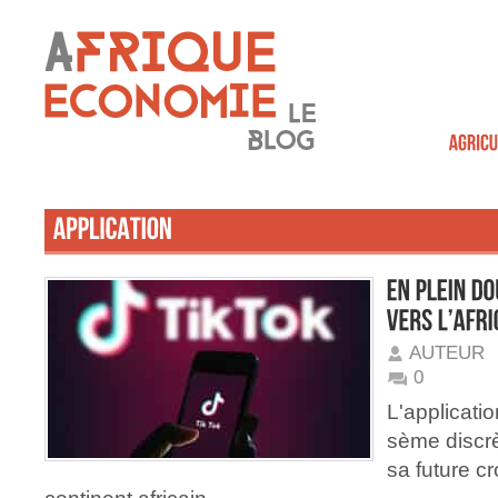
AUTEUR
0
L'applicati
sème discrè
sa future cr