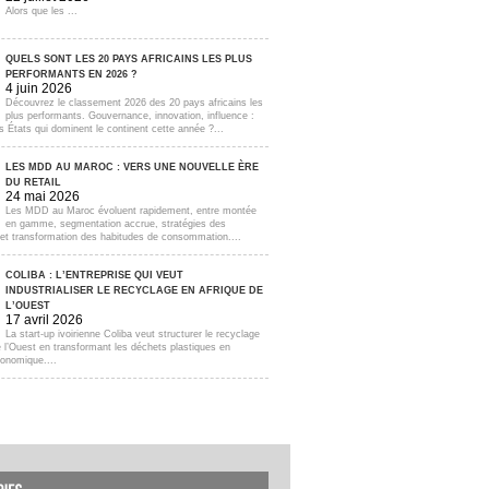
Alors que les ...
QUELS SONT LES 20 PAYS AFRICAINS LES PLUS
PERFORMANTS EN 2026 ?
4 juin 2026
Découvrez le classement 2026 des 20 pays africains les
plus performants. Gouvernance, innovation, influence :
s États qui dominent le continent cette année ?...
LES MDD AU MAROC : VERS UNE NOUVELLE ÈRE
DU RETAIL
24 mai 2026
Les MDD au Maroc évoluent rapidement, entre montée
en gamme, segmentation accrue, stratégies des
s et transformation des habitudes de consommation....
COLIBA : L’ENTREPRISE QUI VEUT
INDUSTRIALISER LE RECYCLAGE EN AFRIQUE DE
L’OUEST
17 avril 2026
La start-up ivoirienne Coliba veut structurer le recyclage
e l’Ouest en transformant les déchets plastiques en
onomique....