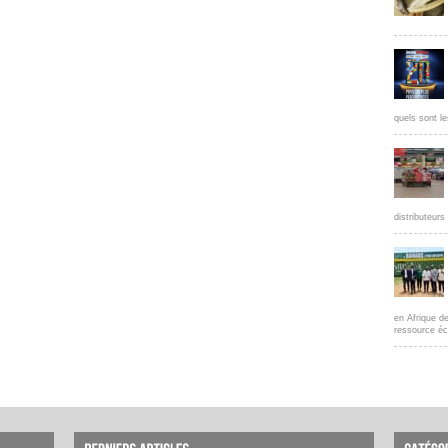
quels sont le
distributeur
en Afrique d
ressource éc