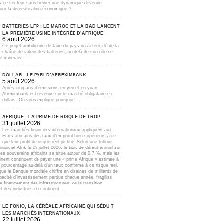
s ce secteur sans freiner une dynamique devenue
our la diversification économique ?...
BATTERIES LFP : LE MAROC ET LA BAD LANCENT
LA PREMIÈRE USINE INTÉGRÉE D’AFRIQUE
6 août 2026
Ce projet ambitionne de faire du pays un acteur clé de la
chaîne de valeur des batteries, au-delà de son rôle de
e minerais......
DOLLAR : LE PARI D’AFREXIMBANK
5 août 2026
Après cinq ans d'émissions en yen et en yuan,
Afreximbank est revenue sur le marché obligataire en
dollars. On vous explique pourquoi !...
AFRIQUE : LA PRIME DE RISQUE DE TROP
31 juillet 2026
Les marchés financiers internationaux appliquent aux
États africains des taux d'emprunt bien supérieurs à ce
que leur profil de risque réel justifie. Selon une tribune
inancial Afrik le 29 juillet 2026, le taux de défaut annuel sur
lles souverains africains se situe autour de 0,7 %, mais les
inent continuent de payer une « prime Afrique » estimée à
e pourcentage au-delà d'un taux conforme à ce risque réel.
que la Banque mondiale chiffre en dizaines de milliards de
apacité d'investissement perdue chaque année, fragilise
e financement des infrastructures, de la transition
t des industries du continent....
LE FONIO, LA CÉRÉALE AFRICAINE QUI SÉDUIT
LES MARCHÉS INTERNATIONAUX
22 juillet 2026