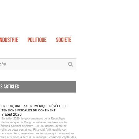
EN RDC, UNE TAXE NUMÉRIQUE RÉVÈLE LES
TENSIONS FISCALES DU CONTINENT
7 août 2026
En juillet 2026, le gouvernement de la République
démocratique du Congo a instauré une taxe sur les
ériques pouvant atteindre 100 000 dollars, avant de
moins de deux semaines. Financial Afrik qualifie cet
taxe avortée », révélateur des tensions qui traversent les
scales africaines à l'ère du numérique : comment capter des