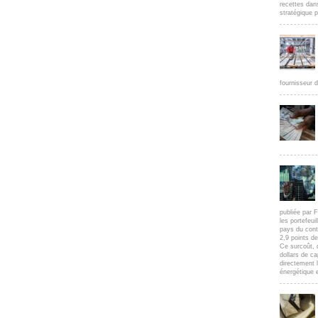
recettes dan
stratégique p
fournisseur d
publiée par F
les portefeui
pays du cont
2,9 points d
Ce surcoût, 
dollars de c
directement l
énergétique e