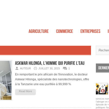
AUTEUR
JUILLET 30, 2015
1
En remportant le prix africain de l'Innovation, le docteur
Askwar Hilonga, spécialiste des nanotechnologies, offre
à la Tanzanie une eau purifiée à 99,999 %
Read More
services num
l'abroger en 
épisode de « 
politiques fi