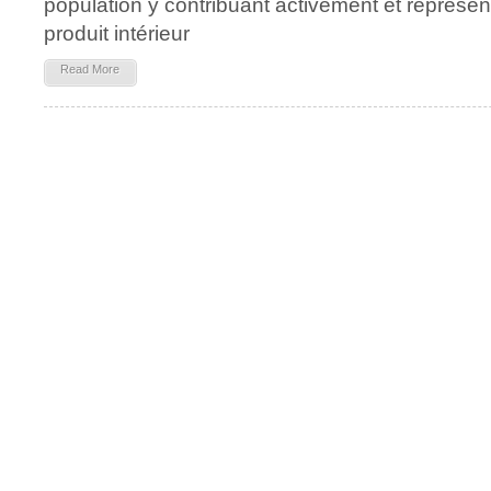
population y contribuant activement et représe
produit intérieur
Read More