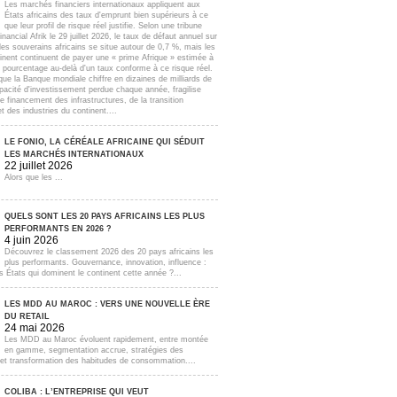
Les marchés financiers internationaux appliquent aux
États africains des taux d'emprunt bien supérieurs à ce
que leur profil de risque réel justifie. Selon une tribune
inancial Afrik le 29 juillet 2026, le taux de défaut annuel sur
lles souverains africains se situe autour de 0,7 %, mais les
inent continuent de payer une « prime Afrique » estimée à
e pourcentage au-delà d'un taux conforme à ce risque réel.
que la Banque mondiale chiffre en dizaines de milliards de
apacité d'investissement perdue chaque année, fragilise
e financement des infrastructures, de la transition
t des industries du continent....
LE FONIO, LA CÉRÉALE AFRICAINE QUI SÉDUIT
LES MARCHÉS INTERNATIONAUX
22 juillet 2026
Alors que les ...
QUELS SONT LES 20 PAYS AFRICAINS LES PLUS
PERFORMANTS EN 2026 ?
4 juin 2026
Découvrez le classement 2026 des 20 pays africains les
plus performants. Gouvernance, innovation, influence :
s États qui dominent le continent cette année ?...
LES MDD AU MAROC : VERS UNE NOUVELLE ÈRE
DU RETAIL
24 mai 2026
Les MDD au Maroc évoluent rapidement, entre montée
en gamme, segmentation accrue, stratégies des
s et transformation des habitudes de consommation....
COLIBA : L’ENTREPRISE QUI VEUT