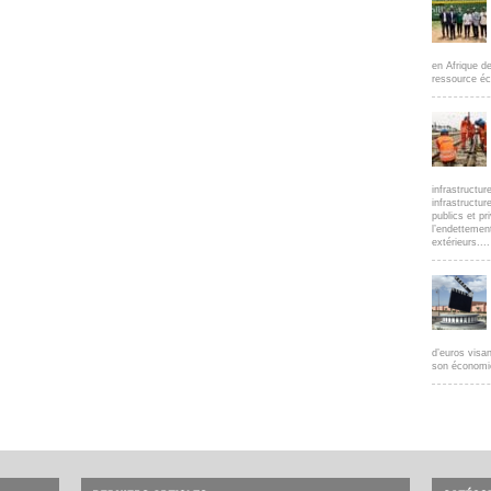
en Afrique d
ressource éc
infrastructur
infrastructur
publics et pr
l’endettemen
extérieurs....
d’euros visan
son économie