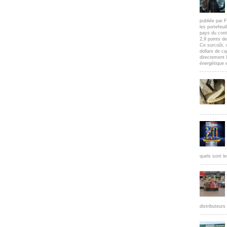
publiée par F
les portefeui
pays du cont
2,9 points d
Ce surcoût, 
dollars de c
directement l
énergétique e
quels sont le
distributeur