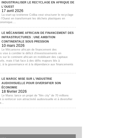
INDUSTRIALISER LE RECYCLAGE EN AFRIQUE DE
L’OUEST
17 avril 2026
La start-up ivoirienne Coliba veut structurer le recyclage
e l’Ouest en transformant les déchets plastiques en
onomique....
LE MÉCANISME AFRICAIN DE FINANCEMENT DES
INFRASTRUCTURES : UNE AMBITION
CONTINENTALE SOUS PRESSION
10 mars 2026
Le Mécanisme africain de financement des
es vise à combler le déficit d’investissements en
es sur le continent africain en mobilisant des capitaux
ivés, mais il fait face à des défis majeurs liés à
t, à la gouvernance et à la dépendance aux financements
LE MAROC MISE SUR L’INDUSTRIE
AUDIOVISUELLE POUR DIVERSIFIER SON
ÉCONOMIE
18 février 2026
Le Maroc lance un projet de "film city" de 70 millions
t à renforcer son attractivité audiovisuelle et à diversifier
...