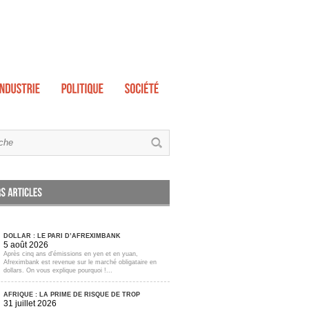
DOLLAR : LE PARI D’AFREXIMBANK
5 août 2026
Après cinq ans d'émissions en yen et en yuan,
Afreximbank est revenue sur le marché obligataire en
dollars. On vous explique pourquoi !...
AFRIQUE : LA PRIME DE RISQUE DE TROP
31 juillet 2026