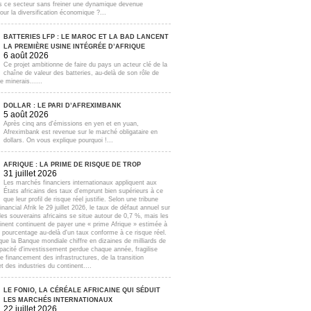
s ce secteur sans freiner une dynamique devenue
our la diversification économique ?...
BATTERIES LFP : LE MAROC ET LA BAD LANCENT
LA PREMIÈRE USINE INTÉGRÉE D’AFRIQUE
6 août 2026
Ce projet ambitionne de faire du pays un acteur clé de la
chaîne de valeur des batteries, au-delà de son rôle de
e minerais......
DOLLAR : LE PARI D’AFREXIMBANK
5 août 2026
Après cinq ans d'émissions en yen et en yuan,
Afreximbank est revenue sur le marché obligataire en
dollars. On vous explique pourquoi !...
AFRIQUE : LA PRIME DE RISQUE DE TROP
31 juillet 2026
Les marchés financiers internationaux appliquent aux
États africains des taux d'emprunt bien supérieurs à ce
que leur profil de risque réel justifie. Selon une tribune
inancial Afrik le 29 juillet 2026, le taux de défaut annuel sur
lles souverains africains se situe autour de 0,7 %, mais les
inent continuent de payer une « prime Afrique » estimée à
e pourcentage au-delà d'un taux conforme à ce risque réel.
que la Banque mondiale chiffre en dizaines de milliards de
apacité d'investissement perdue chaque année, fragilise
e financement des infrastructures, de la transition
t des industries du continent....
LE FONIO, LA CÉRÉALE AFRICAINE QUI SÉDUIT
LES MARCHÉS INTERNATIONAUX
22 juillet 2026