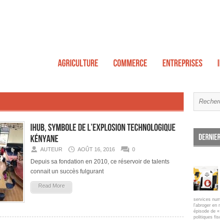
AUTEUR
AOÛT 16, 2016
0
Depuis sa fondation en 2010, ce réservoir de talents
connait un succès fulgurant
Read More
services num
l'abroger en 
épisode de « 
politiques fi