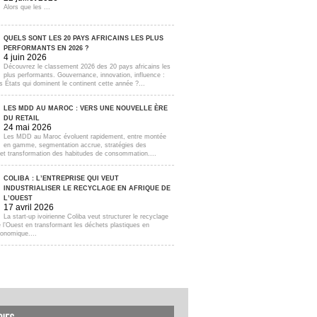
Alors que les ...
QUELS SONT LES 20 PAYS AFRICAINS LES PLUS
PERFORMANTS EN 2026 ?
4 juin 2026
Découvrez le classement 2026 des 20 pays africains les
plus performants. Gouvernance, innovation, influence :
s États qui dominent le continent cette année ?...
LES MDD AU MAROC : VERS UNE NOUVELLE ÈRE
DU RETAIL
24 mai 2026
Les MDD au Maroc évoluent rapidement, entre montée
en gamme, segmentation accrue, stratégies des
s et transformation des habitudes de consommation....
COLIBA : L’ENTREPRISE QUI VEUT
INDUSTRIALISER LE RECYCLAGE EN AFRIQUE DE
L’OUEST
17 avril 2026
La start-up ivoirienne Coliba veut structurer le recyclage
e l’Ouest en transformant les déchets plastiques en
onomique....