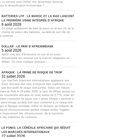
s ce secteur sans freiner une dynamique devenue
our la diversification économique ?...
BATTERIES LFP : LE MAROC ET LA BAD LANCENT
LA PREMIÈRE USINE INTÉGRÉE D’AFRIQUE
6 août 2026
Ce projet ambitionne de faire du pays un acteur clé de la
chaîne de valeur des batteries, au-delà de son rôle de
e minerais......
DOLLAR : LE PARI D’AFREXIMBANK
5 août 2026
Après cinq ans d'émissions en yen et en yuan,
Afreximbank est revenue sur le marché obligataire en
dollars. On vous explique pourquoi !...
AFRIQUE : LA PRIME DE RISQUE DE TROP
31 juillet 2026
Les marchés financiers internationaux appliquent aux
États africains des taux d'emprunt bien supérieurs à ce
que leur profil de risque réel justifie. Selon une tribune
inancial Afrik le 29 juillet 2026, le taux de défaut annuel sur
lles souverains africains se situe autour de 0,7 %, mais les
inent continuent de payer une « prime Afrique » estimée à
e pourcentage au-delà d'un taux conforme à ce risque réel.
que la Banque mondiale chiffre en dizaines de milliards de
apacité d'investissement perdue chaque année, fragilise
e financement des infrastructures, de la transition
t des industries du continent....
LE FONIO, LA CÉRÉALE AFRICAINE QUI SÉDUIT
LES MARCHÉS INTERNATIONAUX
22 juillet 2026