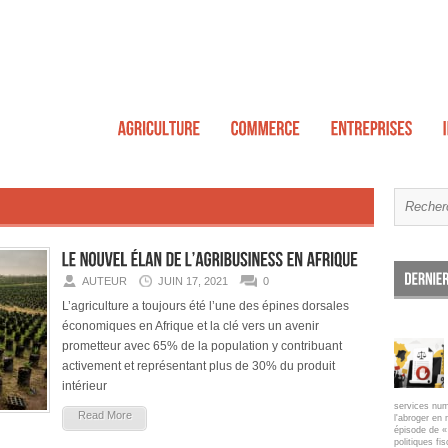
AUTEUR
JUIN 17, 2021
0
L’agriculture a toujours été l’une des épines dorsales
économiques en Afrique et la clé vers un avenir
prometteur avec 65% de la population y contribuant
activement et représentant plus de 30% du produit
intérieur
services num
Read More
l'abroger en 
épisode de « 
politiques fi