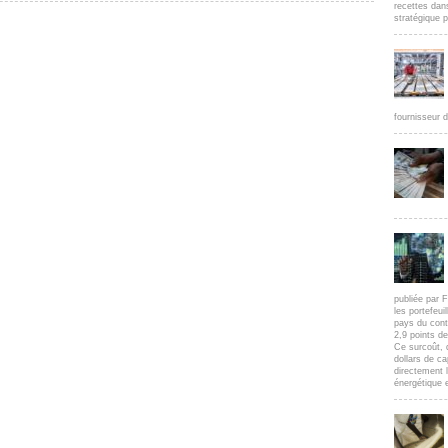
recettes dan
stratégique p
fournisseur d
publiée par F
les portefeui
pays du cont
2,9 points d
Ce surcoût, 
dollars de c
directement l
énergétique e