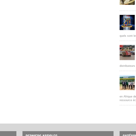
quels sont le
distributeur
en Afrique d
ressource éc