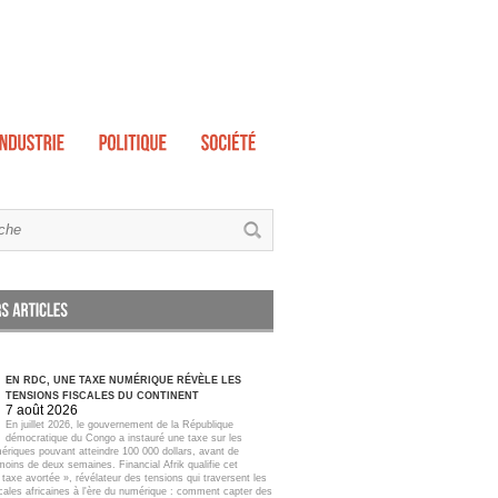
EN RDC, UNE TAXE NUMÉRIQUE RÉVÈLE LES
TENSIONS FISCALES DU CONTINENT
7 août 2026
En juillet 2026, le gouvernement de la République
démocratique du Congo a instauré une taxe sur les
ériques pouvant atteindre 100 000 dollars, avant de
moins de deux semaines. Financial Afrik qualifie cet
taxe avortée », révélateur des tensions qui traversent les
scales africaines à l'ère du numérique : comment capter des