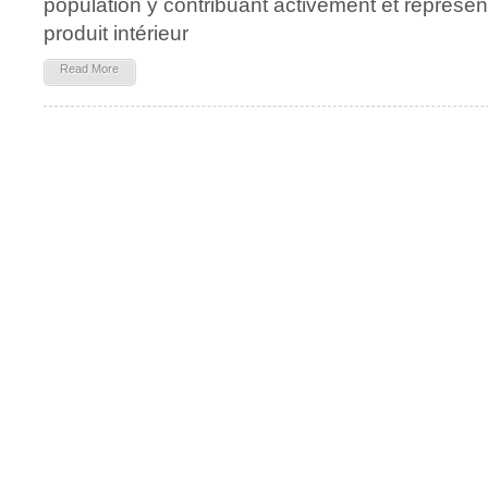
population y contribuant activement et représe
produit intérieur
Read More