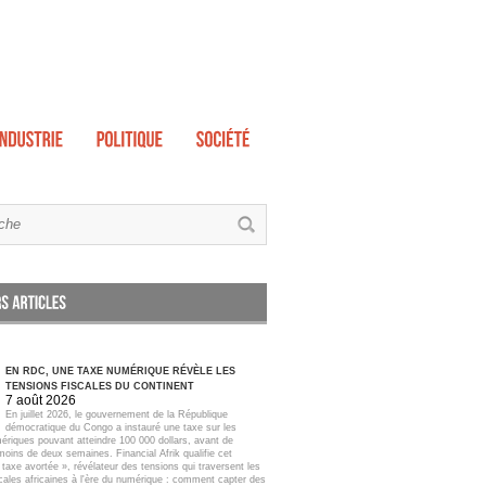
EN RDC, UNE TAXE NUMÉRIQUE RÉVÈLE LES
TENSIONS FISCALES DU CONTINENT
7 août 2026
En juillet 2026, le gouvernement de la République
démocratique du Congo a instauré une taxe sur les
ériques pouvant atteindre 100 000 dollars, avant de
moins de deux semaines. Financial Afrik qualifie cet
taxe avortée », révélateur des tensions qui traversent les
scales africaines à l'ère du numérique : comment capter des