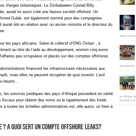
Iles Vierges britanniques. Le Zimbabwéen Conrad Billy
, aurait lui aussi créé une fausse société offshore. Un
an, Ahmed Gulak, est également nommé pour des compagnies
l aurait été en relation avec un ancien ministre et le directeur du
re.
quels sont le
our les pays africains. Selon le collectif d’ONG Oxfam , à
ntinent au titre de l’aide au développement, environ cinq euros
’affaires peu scrupuleux et placés sur des comptes offshores.
distributeur
ministrations financent les infrastructures nécessaires aux
pôt, mais elles ne peuvent récupérer de quoi investir. L’exil
 du beurre…
, les services juridiques des pays d’Afrique possèdent en vérité
en Afrique d
 fiscaux pour obtenir des noms ou le rapatriement des fonds
ressource éc
e à toutes les échelles administratives est, elle aussi, un frein à