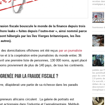
recettes dan
stratégique p
vasion fiscale bouscule le monde de la finance depuis trois
fournisseur d
hore leaks « fuites depuis l’outre-mer », ainsi nommé parce
nt hébergés par les îles Vierges britanniques, les îles
autres).
 des domiciliations offshores ont été reçus
par un journaliste
yse et à la coopération entre journalistes du monde entier, 36
avril une première liste de personnes, 130 000 noms, ayant placé
 noms proviennent de plus de 140 pays, de tous les continents.
publiée par F
les portefeui
pays du cont
2,9 points d
Ce surcoût, 
re, dilapiderait une partie de sa richesse dans les paradis
dollars de c
directement l
énergétique e
reneurs africains circulent . La galerie de portraits est
et actionnaire dans l’industrie et l’agroalimentaire, Mehbub