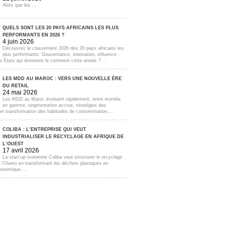
Alors que les ...
QUELS SONT LES 20 PAYS AFRICAINS LES PLUS
PERFORMANTS EN 2026 ?
4 juin 2026
Découvrez le classement 2026 des 20 pays africains les
plus performants. Gouvernance, innovation, influence :
s États qui dominent le continent cette année ?...
LES MDD AU MAROC : VERS UNE NOUVELLE ÈRE
DU RETAIL
24 mai 2026
Les MDD au Maroc évoluent rapidement, entre montée
en gamme, segmentation accrue, stratégies des
s et transformation des habitudes de consommation....
COLIBA : L’ENTREPRISE QUI VEUT
INDUSTRIALISER LE RECYCLAGE EN AFRIQUE DE
L’OUEST
17 avril 2026
La start-up ivoirienne Coliba veut structurer le recyclage
e l’Ouest en transformant les déchets plastiques en
onomique....