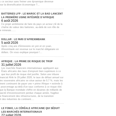
s ce secteur sans freiner une dynamique devenue
our la diversification économique ?...
BATTERIES LFP : LE MAROC ET LA BAD LANCENT
LA PREMIÈRE USINE INTÉGRÉE D’AFRIQUE
6 août 2026
Ce projet ambitionne de faire du pays un acteur clé de la
chaîne de valeur des batteries, au-delà de son rôle de
e minerais......
DOLLAR : LE PARI D’AFREXIMBANK
5 août 2026
Après cinq ans d'émissions en yen et en yuan,
Afreximbank est revenue sur le marché obligataire en
dollars. On vous explique pourquoi !...
AFRIQUE : LA PRIME DE RISQUE DE TROP
31 juillet 2026
Les marchés financiers internationaux appliquent aux
États africains des taux d'emprunt bien supérieurs à ce
que leur profil de risque réel justifie. Selon une tribune
inancial Afrik le 29 juillet 2026, le taux de défaut annuel sur
lles souverains africains se situe autour de 0,7 %, mais les
inent continuent de payer une « prime Afrique » estimée à
e pourcentage au-delà d'un taux conforme à ce risque réel.
que la Banque mondiale chiffre en dizaines de milliards de
apacité d'investissement perdue chaque année, fragilise
e financement des infrastructures, de la transition
t des industries du continent....
LE FONIO, LA CÉRÉALE AFRICAINE QUI SÉDUIT
LES MARCHÉS INTERNATIONAUX
22 juillet 2026