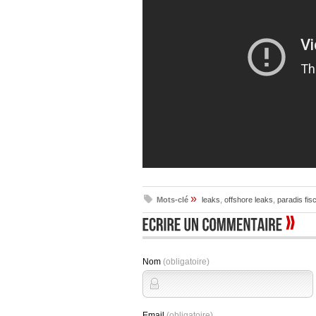
»
Mots-clé
leaks
,
offshore leaks
,
paradis fisc
Nom
(obligatoire)
Email
(obligatoire)