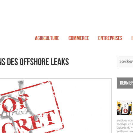
services num
l'abroger en 
épisode de « 
politiques fi