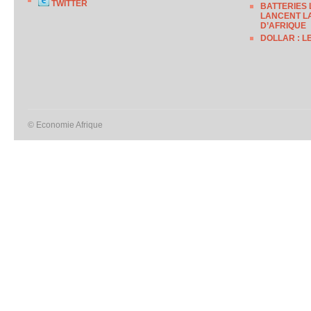
TWITTER
BATTERIES 
LANCENT LA
D’AFRIQUE
DOLLAR : L
© Economie Afrique