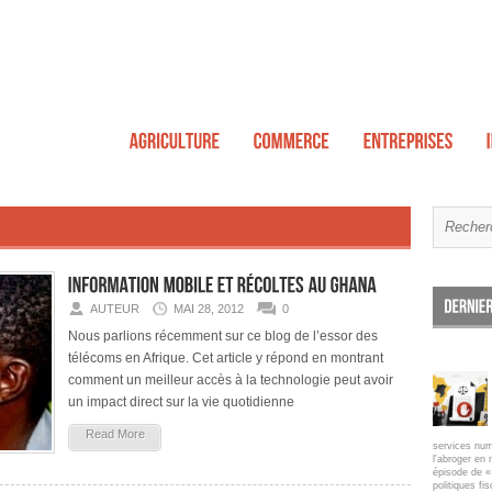
AUTEUR
MAI 28, 2012
0
Nous parlions récemment sur ce blog de l’essor des
télécoms en Afrique. Cet article y répond en montrant
comment un meilleur accès à la technologie peut avoir
un impact direct sur la vie quotidienne
Read More
services num
l'abroger en 
épisode de « 
politiques fi