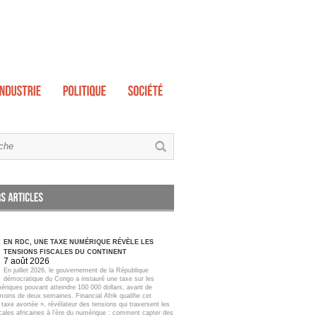
EN RDC, UNE TAXE NUMÉRIQUE RÉVÈLE LES
TENSIONS FISCALES DU CONTINENT
7 août 2026
En juillet 2026, le gouvernement de la République
démocratique du Congo a instauré une taxe sur les
ériques pouvant atteindre 100 000 dollars, avant de
moins de deux semaines. Financial Afrik qualifie cet
taxe avortée », révélateur des tensions qui traversent les
scales africaines à l'ère du numérique : comment capter des