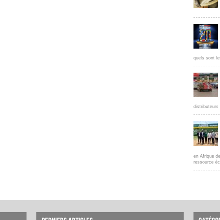
quels sont le
distributeur
en Afrique d
ressource éc