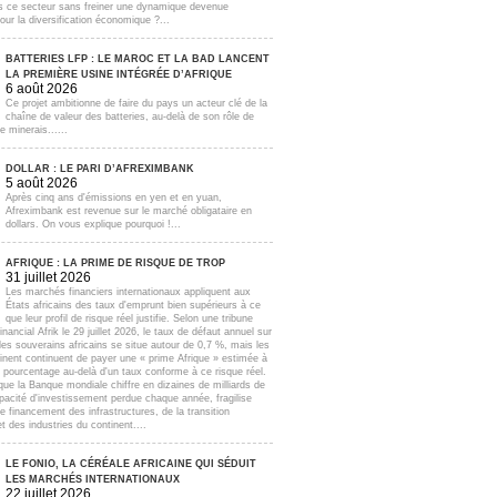
s ce secteur sans freiner une dynamique devenue
our la diversification économique ?...
BATTERIES LFP : LE MAROC ET LA BAD LANCENT
LA PREMIÈRE USINE INTÉGRÉE D’AFRIQUE
6 août 2026
Ce projet ambitionne de faire du pays un acteur clé de la
chaîne de valeur des batteries, au-delà de son rôle de
e minerais......
DOLLAR : LE PARI D’AFREXIMBANK
5 août 2026
Après cinq ans d'émissions en yen et en yuan,
Afreximbank est revenue sur le marché obligataire en
dollars. On vous explique pourquoi !...
AFRIQUE : LA PRIME DE RISQUE DE TROP
31 juillet 2026
Les marchés financiers internationaux appliquent aux
États africains des taux d'emprunt bien supérieurs à ce
que leur profil de risque réel justifie. Selon une tribune
inancial Afrik le 29 juillet 2026, le taux de défaut annuel sur
lles souverains africains se situe autour de 0,7 %, mais les
inent continuent de payer une « prime Afrique » estimée à
e pourcentage au-delà d'un taux conforme à ce risque réel.
que la Banque mondiale chiffre en dizaines de milliards de
apacité d'investissement perdue chaque année, fragilise
e financement des infrastructures, de la transition
t des industries du continent....
LE FONIO, LA CÉRÉALE AFRICAINE QUI SÉDUIT
LES MARCHÉS INTERNATIONAUX
22 juillet 2026