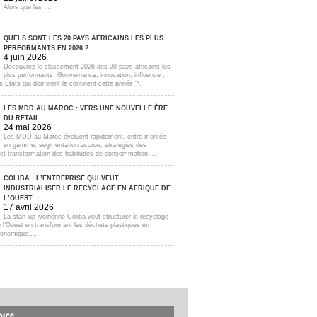
Alors que les ...
QUELS SONT LES 20 PAYS AFRICAINS LES PLUS
PERFORMANTS EN 2026 ?
4 juin 2026
Découvrez le classement 2026 des 20 pays africains les
plus performants. Gouvernance, innovation, influence :
s États qui dominent le continent cette année ?...
LES MDD AU MAROC : VERS UNE NOUVELLE ÈRE
DU RETAIL
24 mai 2026
Les MDD au Maroc évoluent rapidement, entre montée
en gamme, segmentation accrue, stratégies des
s et transformation des habitudes de consommation....
COLIBA : L’ENTREPRISE QUI VEUT
INDUSTRIALISER LE RECYCLAGE EN AFRIQUE DE
L’OUEST
17 avril 2026
La start-up ivoirienne Coliba veut structurer le recyclage
e l’Ouest en transformant les déchets plastiques en
onomique....