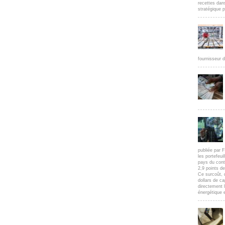
recettes dan
stratégique p
fournisseur d
publiée par F
les portefeui
pays du cont
2,9 points d
Ce surcoût, 
dollars de c
directement l
énergétique e