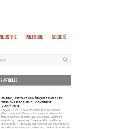
EN RDC, UNE TAXE NUMÉRIQUE RÉVÈLE LES
TENSIONS FISCALES DU CONTINENT
7 août 2026
En juillet 2026, le gouvernement de la République
démocratique du Congo a instauré une taxe sur les
ériques pouvant atteindre 100 000 dollars, avant de
moins de deux semaines. Financial Afrik qualifie cet
taxe avortée », révélateur des tensions qui traversent les
scales africaines à l'ère du numérique : comment capter des