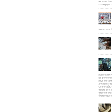
recettes dan
stratégique p
fournisseur d
publiée par F
les portefeui
pays du cont
2,9 points d
Ce surcoût, 
dollars de c
directement l
énergétique e