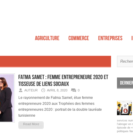
AUTEUR
AVRIL 8, 2020
0
Le rayonnement de Fatma Samet, élue femme
entrepreneure 2020 aux Trophées des femmes
entrepreneures 2020 : portrait de la double lauréate
tunisienne
services num
Read More
l'abroger en 
épisode de « 
politiques fi