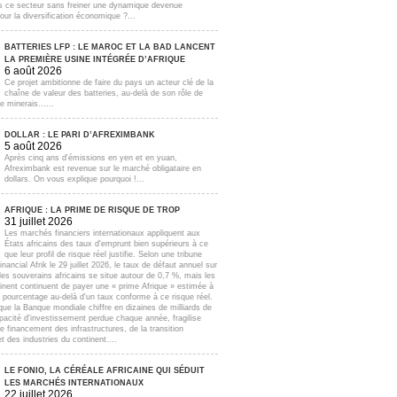
s ce secteur sans freiner une dynamique devenue
our la diversification économique ?...
BATTERIES LFP : LE MAROC ET LA BAD LANCENT
LA PREMIÈRE USINE INTÉGRÉE D’AFRIQUE
6 août 2026
Ce projet ambitionne de faire du pays un acteur clé de la
chaîne de valeur des batteries, au-delà de son rôle de
e minerais......
DOLLAR : LE PARI D’AFREXIMBANK
5 août 2026
Après cinq ans d'émissions en yen et en yuan,
Afreximbank est revenue sur le marché obligataire en
dollars. On vous explique pourquoi !...
AFRIQUE : LA PRIME DE RISQUE DE TROP
31 juillet 2026
Les marchés financiers internationaux appliquent aux
États africains des taux d'emprunt bien supérieurs à ce
que leur profil de risque réel justifie. Selon une tribune
inancial Afrik le 29 juillet 2026, le taux de défaut annuel sur
lles souverains africains se situe autour de 0,7 %, mais les
inent continuent de payer une « prime Afrique » estimée à
e pourcentage au-delà d'un taux conforme à ce risque réel.
que la Banque mondiale chiffre en dizaines de milliards de
apacité d'investissement perdue chaque année, fragilise
e financement des infrastructures, de la transition
t des industries du continent....
LE FONIO, LA CÉRÉALE AFRICAINE QUI SÉDUIT
LES MARCHÉS INTERNATIONAUX
22 juillet 2026