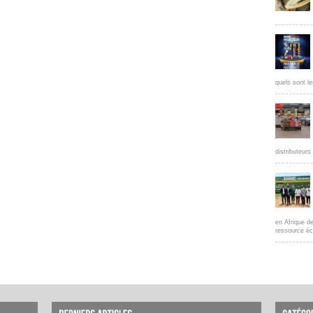
quels sont le
distributeur
en Afrique d
ressource éc