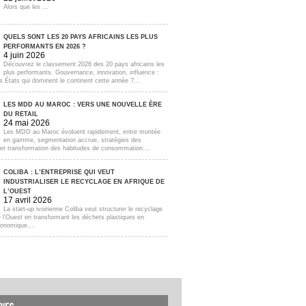
Alors que les ...
QUELS SONT LES 20 PAYS AFRICAINS LES PLUS
PERFORMANTS EN 2026 ?
4 juin 2026
Découvrez le classement 2026 des 20 pays africains les
plus performants. Gouvernance, innovation, influence :
s États qui dominent le continent cette année ?...
LES MDD AU MAROC : VERS UNE NOUVELLE ÈRE
DU RETAIL
24 mai 2026
Les MDD au Maroc évoluent rapidement, entre montée
en gamme, segmentation accrue, stratégies des
s et transformation des habitudes de consommation....
COLIBA : L’ENTREPRISE QUI VEUT
INDUSTRIALISER LE RECYCLAGE EN AFRIQUE DE
L’OUEST
17 avril 2026
La start-up ivoirienne Coliba veut structurer le recyclage
e l’Ouest en transformant les déchets plastiques en
onomique....