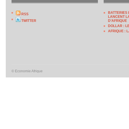
BATTERIES 
RSS
LANCENT LA
TWITTER
D’AFRIQUE
DOLLAR : L
AFRIQUE : 
© Economie Afrique