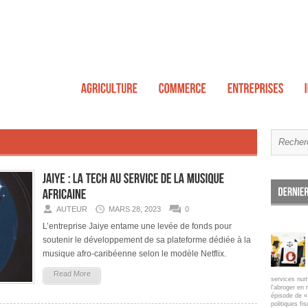
AUTEUR
MARS 28, 2023
0
L’entreprise Jaiye entame une levée de fonds pour
soutenir le développement de sa plateforme dédiée à la
musique afro-caribéenne selon le modèle Netflix.
Read More
services num
l'abroger en 
épisode de « 
politiques fi