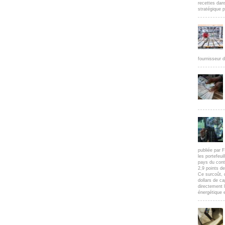
recettes dan
stratégique p
fournisseur d
publiée par F
les portefeui
pays du cont
2,9 points d
Ce surcoût, 
dollars de c
directement l
énergétique e