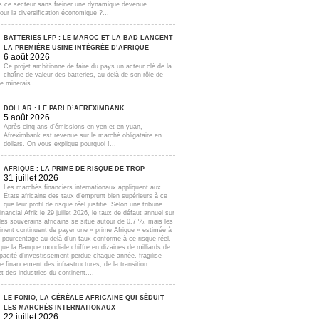
s ce secteur sans freiner une dynamique devenue
our la diversification économique ?...
BATTERIES LFP : LE MAROC ET LA BAD LANCENT
LA PREMIÈRE USINE INTÉGRÉE D’AFRIQUE
6 août 2026
Ce projet ambitionne de faire du pays un acteur clé de la
chaîne de valeur des batteries, au-delà de son rôle de
e minerais......
DOLLAR : LE PARI D’AFREXIMBANK
5 août 2026
Après cinq ans d'émissions en yen et en yuan,
Afreximbank est revenue sur le marché obligataire en
dollars. On vous explique pourquoi !...
AFRIQUE : LA PRIME DE RISQUE DE TROP
31 juillet 2026
Les marchés financiers internationaux appliquent aux
États africains des taux d'emprunt bien supérieurs à ce
que leur profil de risque réel justifie. Selon une tribune
inancial Afrik le 29 juillet 2026, le taux de défaut annuel sur
lles souverains africains se situe autour de 0,7 %, mais les
inent continuent de payer une « prime Afrique » estimée à
e pourcentage au-delà d'un taux conforme à ce risque réel.
que la Banque mondiale chiffre en dizaines de milliards de
apacité d'investissement perdue chaque année, fragilise
e financement des infrastructures, de la transition
t des industries du continent....
LE FONIO, LA CÉRÉALE AFRICAINE QUI SÉDUIT
LES MARCHÉS INTERNATIONAUX
22 juillet 2026