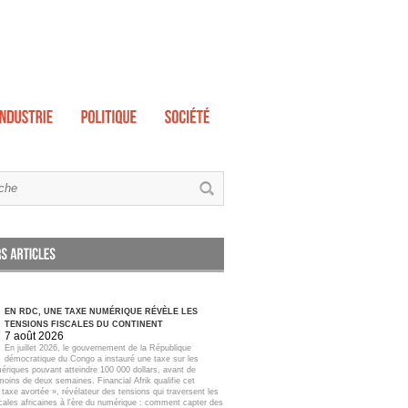
EN RDC, UNE TAXE NUMÉRIQUE RÉVÈLE LES
TENSIONS FISCALES DU CONTINENT
7 août 2026
En juillet 2026, le gouvernement de la République
démocratique du Congo a instauré une taxe sur les
ériques pouvant atteindre 100 000 dollars, avant de
moins de deux semaines. Financial Afrik qualifie cet
taxe avortée », révélateur des tensions qui traversent les
scales africaines à l'ère du numérique : comment capter des