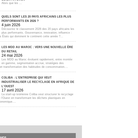
Alors que les ...
QUELS SONT LES 20 PAYS AFRICAINS LES PLUS
PERFORMANTS EN 2026 ?
4 juin 2026
Découvrez le classement 2026 des 20 pays africains les
plus performants. Gouvernance, innovation, influence :
s États qui dominent le continent cette année ?...
LES MDD AU MAROC : VERS UNE NOUVELLE ÈRE
DU RETAIL
24 mai 2026
Les MDD au Maroc évoluent rapidement, entre montée
en gamme, segmentation accrue, stratégies des
s et transformation des habitudes de consommation....
COLIBA : L’ENTREPRISE QUI VEUT
INDUSTRIALISER LE RECYCLAGE EN AFRIQUE DE
L’OUEST
17 avril 2026
La start-up ivoirienne Coliba veut structurer le recyclage
e l’Ouest en transformant les déchets plastiques en
onomique....