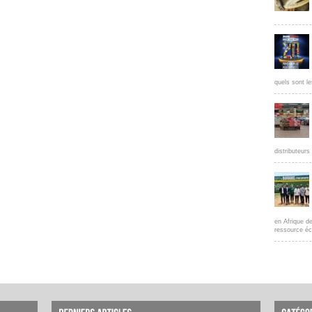
quels sont le
distributeur
en Afrique d
ressource éc