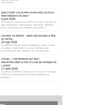
Alors que les ...
QUELS SONT LES 20 PAYS AFRICAINS LES PLUS
PERFORMANTS EN 2026 ?
4 juin 2026
Découvrez le classement 2026 des 20 pays africains les
plus performants. Gouvernance, innovation, influence :
s États qui dominent le continent cette année ?...
LES MDD AU MAROC : VERS UNE NOUVELLE ÈRE
DU RETAIL
24 mai 2026
Les MDD au Maroc évoluent rapidement, entre montée
en gamme, segmentation accrue, stratégies des
s et transformation des habitudes de consommation....
COLIBA : L’ENTREPRISE QUI VEUT
INDUSTRIALISER LE RECYCLAGE EN AFRIQUE DE
L’OUEST
17 avril 2026
La start-up ivoirienne Coliba veut structurer le recyclage
e l’Ouest en transformant les déchets plastiques en
onomique....