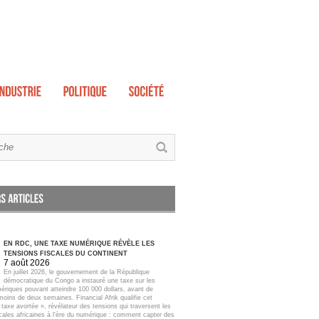
EN RDC, UNE TAXE NUMÉRIQUE RÉVÈLE LES
TENSIONS FISCALES DU CONTINENT
7 août 2026
En juillet 2026, le gouvernement de la République
démocratique du Congo a instauré une taxe sur les
ériques pouvant atteindre 100 000 dollars, avant de
moins de deux semaines. Financial Afrik qualifie cet
taxe avortée », révélateur des tensions qui traversent les
scales africaines à l'ère du numérique : comment capter des