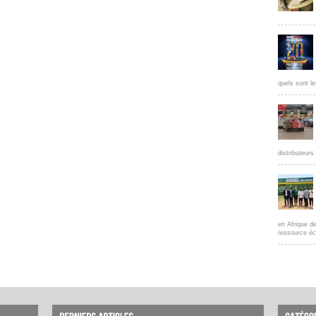
quels sont le
distributeur
en Afrique d
ressource éc