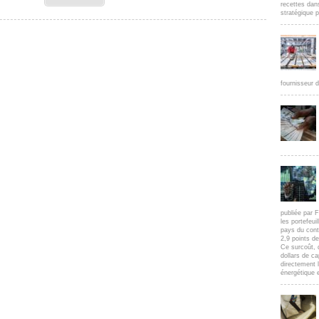
recettes dan
stratégique p
fournisseur d
publiée par F
les portefeui
pays du cont
2,9 points d
Ce surcoût, 
dollars de c
directement l
énergétique e