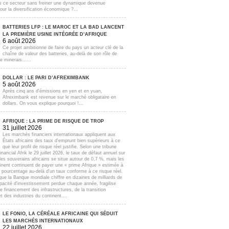
s ce secteur sans freiner une dynamique devenue
our la diversification économique ?...
BATTERIES LFP : LE MAROC ET LA BAD LANCENT
LA PREMIÈRE USINE INTÉGRÉE D’AFRIQUE
6 août 2026
Ce projet ambitionne de faire du pays un acteur clé de la
chaîne de valeur des batteries, au-delà de son rôle de
e minerais......
DOLLAR : LE PARI D’AFREXIMBANK
5 août 2026
Après cinq ans d'émissions en yen et en yuan,
Afreximbank est revenue sur le marché obligataire en
dollars. On vous explique pourquoi !...
AFRIQUE : LA PRIME DE RISQUE DE TROP
31 juillet 2026
Les marchés financiers internationaux appliquent aux
États africains des taux d'emprunt bien supérieurs à ce
que leur profil de risque réel justifie. Selon une tribune
inancial Afrik le 29 juillet 2026, le taux de défaut annuel sur
lles souverains africains se situe autour de 0,7 %, mais les
inent continuent de payer une « prime Afrique » estimée à
e pourcentage au-delà d'un taux conforme à ce risque réel.
que la Banque mondiale chiffre en dizaines de milliards de
apacité d'investissement perdue chaque année, fragilise
e financement des infrastructures, de la transition
t des industries du continent....
LE FONIO, LA CÉRÉALE AFRICAINE QUI SÉDUIT
LES MARCHÉS INTERNATIONAUX
22 juillet 2026