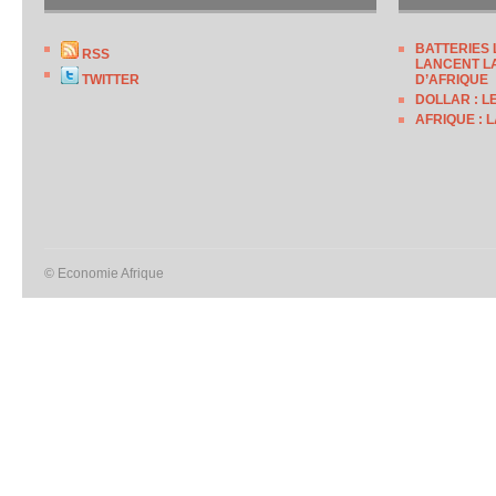
BATTERIES 
RSS
LANCENT LA
TWITTER
D’AFRIQUE
DOLLAR : L
AFRIQUE : 
© Economie Afrique