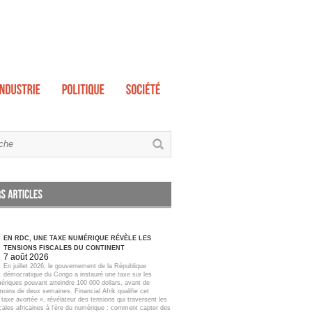
EN RDC, UNE TAXE NUMÉRIQUE RÉVÈLE LES
TENSIONS FISCALES DU CONTINENT
7 août 2026
En juillet 2026, le gouvernement de la République
démocratique du Congo a instauré une taxe sur les
ériques pouvant atteindre 100 000 dollars, avant de
moins de deux semaines. Financial Afrik qualifie cet
taxe avortée », révélateur des tensions qui traversent les
scales africaines à l'ère du numérique : comment capter des