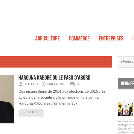
AUTEUR
MAI 24, 2016
0
Des insurrections de 2014 aux élections de 2015 : les
acteurs de la société civile ont joué un rôle central,
Harouna Kaboré est l’un d’entre eux
Read More
services num
l'abroger en 
épisode de « 
politiques fi