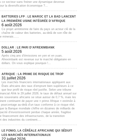
s ce secteur sans freiner une dynamique devenue
our la diversification économique ?...
BATTERIES LFP : LE MAROC ET LA BAD LANCENT
LA PREMIÈRE USINE INTÉGRÉE D’AFRIQUE
6 août 2026
Ce projet ambitionne de faire du pays un acteur clé de la
chaîne de valeur des batteries, au-delà de son rôle de
e minerais......
DOLLAR : LE PARI D’AFREXIMBANK
5 août 2026
Après cinq ans d'émissions en yen et en yuan,
Afreximbank est revenue sur le marché obligataire en
dollars. On vous explique pourquoi !...
AFRIQUE : LA PRIME DE RISQUE DE TROP
31 juillet 2026
Les marchés financiers internationaux appliquent aux
États africains des taux d'emprunt bien supérieurs à ce
que leur profil de risque réel justifie. Selon une tribune
inancial Afrik le 29 juillet 2026, le taux de défaut annuel sur
lles souverains africains se situe autour de 0,7 %, mais les
inent continuent de payer une « prime Afrique » estimée à
e pourcentage au-delà d'un taux conforme à ce risque réel.
que la Banque mondiale chiffre en dizaines de milliards de
apacité d'investissement perdue chaque année, fragilise
e financement des infrastructures, de la transition
t des industries du continent....
LE FONIO, LA CÉRÉALE AFRICAINE QUI SÉDUIT
LES MARCHÉS INTERNATIONAUX
22 juillet 2026