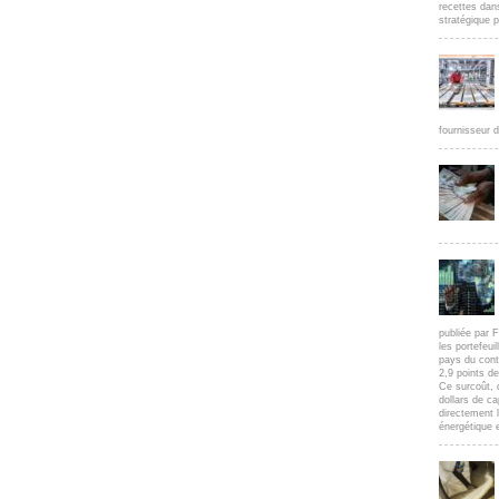
recettes dan
stratégique p
fournisseur d
publiée par F
les portefeui
pays du cont
2,9 points d
Ce surcoût, 
dollars de c
directement l
énergétique e