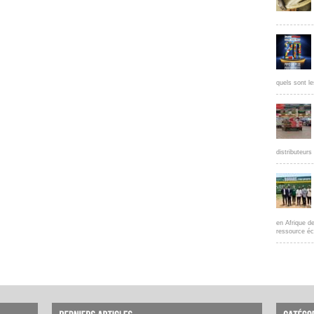
quels sont le
distributeur
en Afrique d
ressource éc