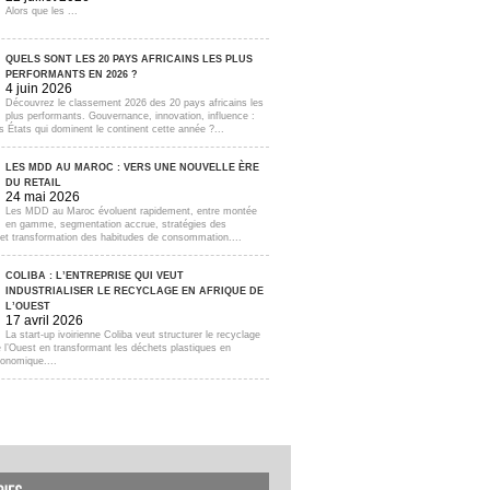
Alors que les ...
QUELS SONT LES 20 PAYS AFRICAINS LES PLUS
PERFORMANTS EN 2026 ?
4 juin 2026
Découvrez le classement 2026 des 20 pays africains les
plus performants. Gouvernance, innovation, influence :
s États qui dominent le continent cette année ?...
LES MDD AU MAROC : VERS UNE NOUVELLE ÈRE
DU RETAIL
24 mai 2026
Les MDD au Maroc évoluent rapidement, entre montée
en gamme, segmentation accrue, stratégies des
s et transformation des habitudes de consommation....
COLIBA : L’ENTREPRISE QUI VEUT
INDUSTRIALISER LE RECYCLAGE EN AFRIQUE DE
L’OUEST
17 avril 2026
La start-up ivoirienne Coliba veut structurer le recyclage
e l’Ouest en transformant les déchets plastiques en
onomique....