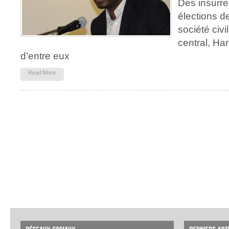
Des insurre
élections d
société civi
central, Ha
d’entre eux
Read More