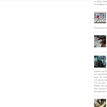
recettes dan
stratégique p
fournisseur d
publiée par F
les portefeui
pays du cont
2,9 points d
Ce surcoût, 
dollars de c
directement l
énergétique e