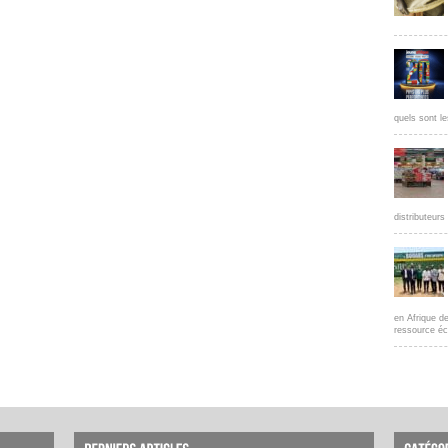
quels sont le
distributeur
en Afrique d
ressource éc