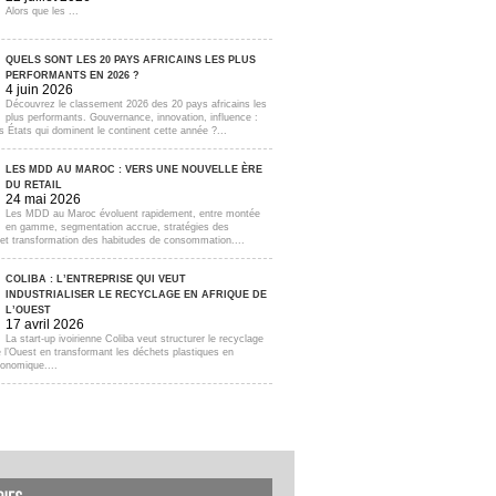
Alors que les ...
QUELS SONT LES 20 PAYS AFRICAINS LES PLUS
PERFORMANTS EN 2026 ?
4 juin 2026
Découvrez le classement 2026 des 20 pays africains les
plus performants. Gouvernance, innovation, influence :
s États qui dominent le continent cette année ?...
LES MDD AU MAROC : VERS UNE NOUVELLE ÈRE
DU RETAIL
24 mai 2026
Les MDD au Maroc évoluent rapidement, entre montée
en gamme, segmentation accrue, stratégies des
s et transformation des habitudes de consommation....
COLIBA : L’ENTREPRISE QUI VEUT
INDUSTRIALISER LE RECYCLAGE EN AFRIQUE DE
L’OUEST
17 avril 2026
La start-up ivoirienne Coliba veut structurer le recyclage
e l’Ouest en transformant les déchets plastiques en
onomique....