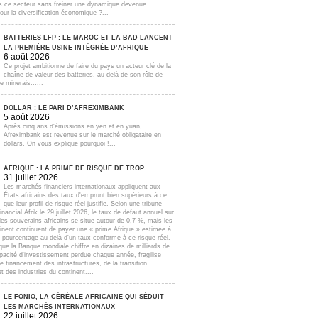
s ce secteur sans freiner une dynamique devenue
our la diversification économique ?...
BATTERIES LFP : LE MAROC ET LA BAD LANCENT
LA PREMIÈRE USINE INTÉGRÉE D’AFRIQUE
6 août 2026
Ce projet ambitionne de faire du pays un acteur clé de la
chaîne de valeur des batteries, au-delà de son rôle de
e minerais......
DOLLAR : LE PARI D’AFREXIMBANK
5 août 2026
Après cinq ans d'émissions en yen et en yuan,
Afreximbank est revenue sur le marché obligataire en
dollars. On vous explique pourquoi !...
AFRIQUE : LA PRIME DE RISQUE DE TROP
31 juillet 2026
Les marchés financiers internationaux appliquent aux
États africains des taux d'emprunt bien supérieurs à ce
que leur profil de risque réel justifie. Selon une tribune
inancial Afrik le 29 juillet 2026, le taux de défaut annuel sur
lles souverains africains se situe autour de 0,7 %, mais les
inent continuent de payer une « prime Afrique » estimée à
e pourcentage au-delà d'un taux conforme à ce risque réel.
que la Banque mondiale chiffre en dizaines de milliards de
apacité d'investissement perdue chaque année, fragilise
e financement des infrastructures, de la transition
t des industries du continent....
LE FONIO, LA CÉRÉALE AFRICAINE QUI SÉDUIT
LES MARCHÉS INTERNATIONAUX
22 juillet 2026