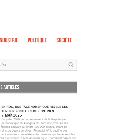
EN RDC, UNE TAXE NUMÉRIQUE RÉVÈLE LES
TENSIONS FISCALES DU CONTINENT
7 août 2026
En juillet 2026, le gouvernement de la République
démocratique du Congo a instauré une taxe sur les
ériques pouvant atteindre 100 000 dollars, avant de
moins de deux semaines. Financial Afrik qualifie cet
taxe avortée », révélateur des tensions qui traversent les
scales africaines à l'ère du numérique : comment capter des