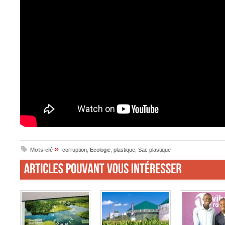
»
Mots-clé
corruption
,
Ecologie
,
plastique
,
Sac plastique