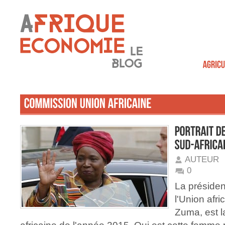
AUTEUR
0
La préside
l'Union afr
Zuma, est l