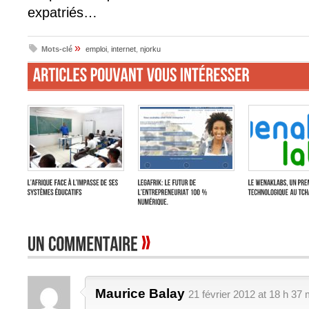
expatriés…
»
Mots-clé
emploi
,
internet
,
njorku
Maurice Balay
21 février 2012 at 18 h 37 