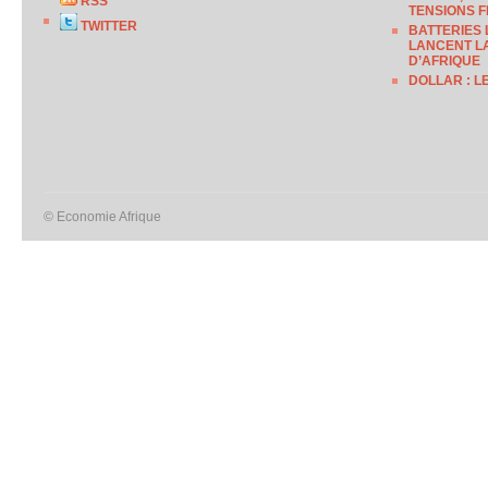
RSS
TENSIONS F
TWITTER
BATTERIES 
LANCENT LA
D’AFRIQUE
DOLLAR : L
© Economie Afrique