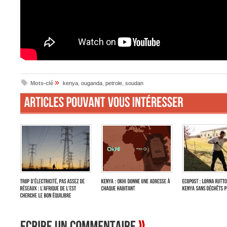
»
Mots-clé
kenya
,
ouganda
,
petrole
,
soudan