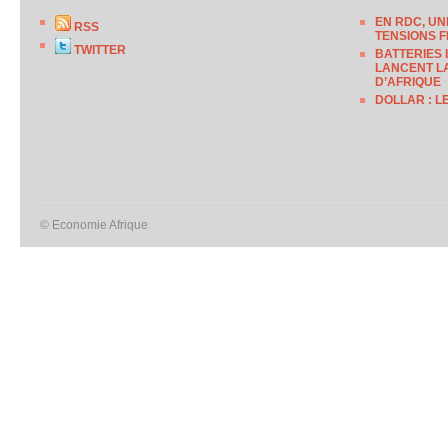
EN RDC, UN
RSS
TENSIONS F
TWITTER
BATTERIES 
LANCENT LA
D’AFRIQUE
DOLLAR : L
© Economie Afrique