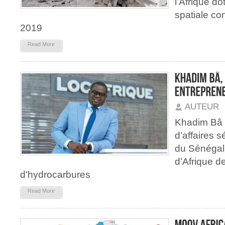
l’Afrique d
spatiale co
2019
Read More
AUTEUR
Khadim Bâ 
d’affaires s
du Sénégal 
d’Afrique d
d'hydrocarbures
Read More