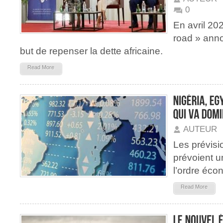
0
En avril 202
road » anno
but de repenser la dette africaine.
Read More
AUTEUR
Les prévis
prévoient 
l’ordre éco
Read More