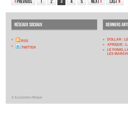
DOLLAR : L
RSS
AFRIQUE : 
TWITTER
LE FONIO, 
LES MARCH
© Economie Afrique