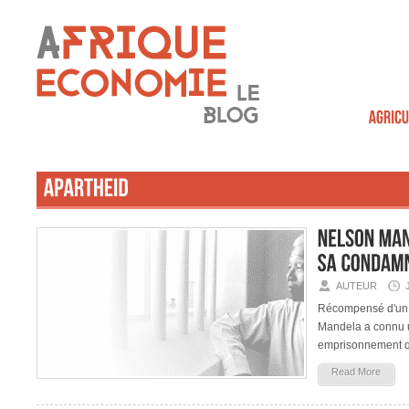
AUTEUR
Récompensé d'un p
Mandela a connu u
emprisonnement q
Read More