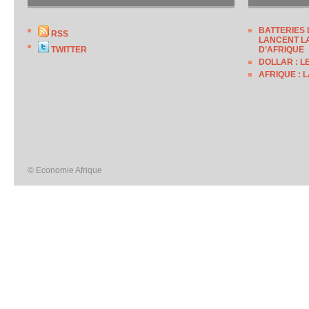
BATTERIES 
RSS
LANCENT LA
TWITTER
D’AFRIQUE
DOLLAR : L
AFRIQUE : 
© Economie Afrique