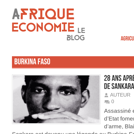
AUTEUR
0
Assassiné 
d’Etat fome
d’arme, Bl