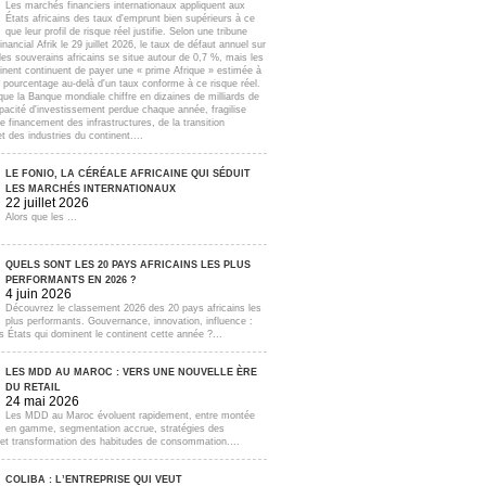
Les marchés financiers internationaux appliquent aux
États africains des taux d'emprunt bien supérieurs à ce
que leur profil de risque réel justifie. Selon une tribune
inancial Afrik le 29 juillet 2026, le taux de défaut annuel sur
lles souverains africains se situe autour de 0,7 %, mais les
inent continuent de payer une « prime Afrique » estimée à
e pourcentage au-delà d'un taux conforme à ce risque réel.
que la Banque mondiale chiffre en dizaines de milliards de
apacité d'investissement perdue chaque année, fragilise
e financement des infrastructures, de la transition
t des industries du continent....
LE FONIO, LA CÉRÉALE AFRICAINE QUI SÉDUIT
LES MARCHÉS INTERNATIONAUX
22 juillet 2026
Alors que les ...
QUELS SONT LES 20 PAYS AFRICAINS LES PLUS
PERFORMANTS EN 2026 ?
4 juin 2026
Découvrez le classement 2026 des 20 pays africains les
plus performants. Gouvernance, innovation, influence :
s États qui dominent le continent cette année ?...
LES MDD AU MAROC : VERS UNE NOUVELLE ÈRE
DU RETAIL
24 mai 2026
Les MDD au Maroc évoluent rapidement, entre montée
en gamme, segmentation accrue, stratégies des
s et transformation des habitudes de consommation....
COLIBA : L’ENTREPRISE QUI VEUT