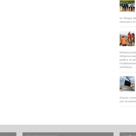
en Afrique d
ressource éc
infrastructur
infrastructur
publics et pr
l’endettemen
extérieurs....
d’euros visan
son économie