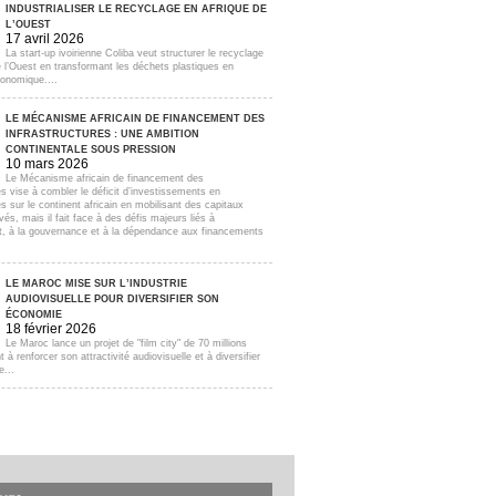
INDUSTRIALISER LE RECYCLAGE EN AFRIQUE DE
L’OUEST
17 avril 2026
La start-up ivoirienne Coliba veut structurer le recyclage
e l’Ouest en transformant les déchets plastiques en
onomique....
LE MÉCANISME AFRICAIN DE FINANCEMENT DES
INFRASTRUCTURES : UNE AMBITION
CONTINENTALE SOUS PRESSION
10 mars 2026
Le Mécanisme africain de financement des
es vise à combler le déficit d’investissements en
es sur le continent africain en mobilisant des capitaux
ivés, mais il fait face à des défis majeurs liés à
t, à la gouvernance et à la dépendance aux financements
LE MAROC MISE SUR L’INDUSTRIE
AUDIOVISUELLE POUR DIVERSIFIER SON
ÉCONOMIE
18 février 2026
Le Maroc lance un projet de "film city" de 70 millions
t à renforcer son attractivité audiovisuelle et à diversifier
...