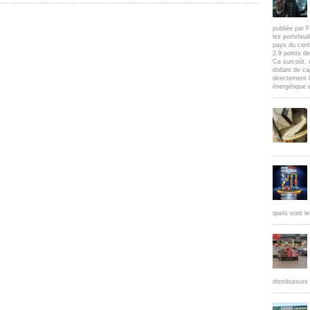
publiée par F
les portefeui
pays du cont
2,9 points d
Ce surcoût, 
dollars de c
directement l
énergétique e
quels sont le
distributeur