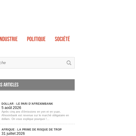
DOLLAR : LE PARI D’AFREXIMBANK
5 août 2026
Après cinq ans d'émissions en yen et en yuan,
Afreximbank est revenue sur le marché obligataire en
dollars. On vous explique pourquoi !...
AFRIQUE : LA PRIME DE RISQUE DE TROP
31 juillet 2026