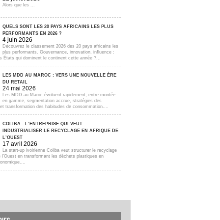
Alors que les ...
QUELS SONT LES 20 PAYS AFRICAINS LES PLUS
PERFORMANTS EN 2026 ?
4 juin 2026
Découvrez le classement 2026 des 20 pays africains les
plus performants. Gouvernance, innovation, influence :
s États qui dominent le continent cette année ?...
LES MDD AU MAROC : VERS UNE NOUVELLE ÈRE
DU RETAIL
24 mai 2026
Les MDD au Maroc évoluent rapidement, entre montée
en gamme, segmentation accrue, stratégies des
s et transformation des habitudes de consommation....
COLIBA : L’ENTREPRISE QUI VEUT
INDUSTRIALISER LE RECYCLAGE EN AFRIQUE DE
L’OUEST
17 avril 2026
La start-up ivoirienne Coliba veut structurer le recyclage
e l’Ouest en transformant les déchets plastiques en
onomique....