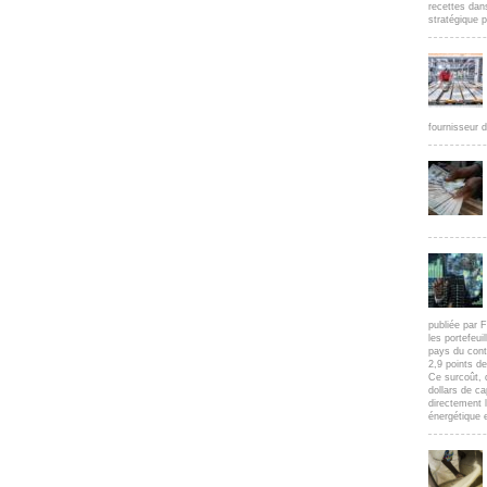
recettes dan
stratégique p
fournisseur d
publiée par F
les portefeui
pays du cont
2,9 points d
Ce surcoût, 
dollars de c
directement l
énergétique e