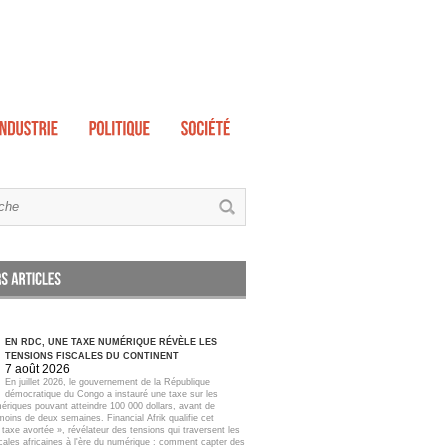
EN RDC, UNE TAXE NUMÉRIQUE RÉVÈLE LES
TENSIONS FISCALES DU CONTINENT
7 août 2026
En juillet 2026, le gouvernement de la République
démocratique du Congo a instauré une taxe sur les
ériques pouvant atteindre 100 000 dollars, avant de
moins de deux semaines. Financial Afrik qualifie cet
taxe avortée », révélateur des tensions qui traversent les
scales africaines à l'ère du numérique : comment capter des