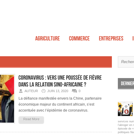
AUTEUR
JUIN 13, 2020
0
La défiance manifestée envers la Chine, partenaire
économique majeur du continent africain, s’est
accentuée avec l’épidémie de coronavirus.
Read More
services num
l'abroger en 
épisode de « 
politiques fi