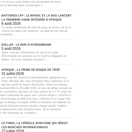
s ce secteur sans freiner une dynamique devenue
our la diversification économique ?...
BATTERIES LFP : LE MAROC ET LA BAD LANCENT
LA PREMIÈRE USINE INTÉGRÉE D’AFRIQUE
6 août 2026
Ce projet ambitionne de faire du pays un acteur clé de la
chaîne de valeur des batteries, au-delà de son rôle de
e minerais......
DOLLAR : LE PARI D’AFREXIMBANK
5 août 2026
Après cinq ans d'émissions en yen et en yuan,
Afreximbank est revenue sur le marché obligataire en
dollars. On vous explique pourquoi !...
AFRIQUE : LA PRIME DE RISQUE DE TROP
31 juillet 2026
Les marchés financiers internationaux appliquent aux
États africains des taux d'emprunt bien supérieurs à ce
que leur profil de risque réel justifie. Selon une tribune
inancial Afrik le 29 juillet 2026, le taux de défaut annuel sur
lles souverains africains se situe autour de 0,7 %, mais les
inent continuent de payer une « prime Afrique » estimée à
e pourcentage au-delà d'un taux conforme à ce risque réel.
que la Banque mondiale chiffre en dizaines de milliards de
apacité d'investissement perdue chaque année, fragilise
e financement des infrastructures, de la transition
t des industries du continent....
LE FONIO, LA CÉRÉALE AFRICAINE QUI SÉDUIT
LES MARCHÉS INTERNATIONAUX
22 juillet 2026