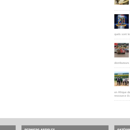
quels sont le
distributeur
en Afrique d
ressource éc