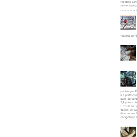
recettes dan
stratégique p
fournisseur d
publiée par F
les portefeui
pays du cont
2,9 points d
Ce surcoût, 
dollars de c
directement l
énergétique e