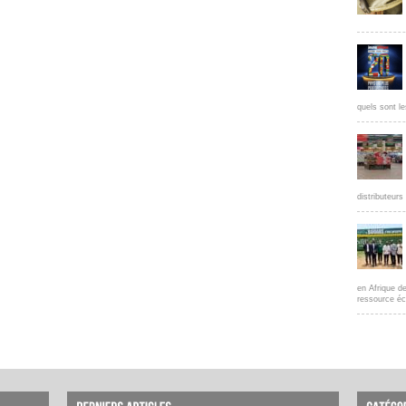
quels sont le
distributeur
en Afrique d
ressource éc