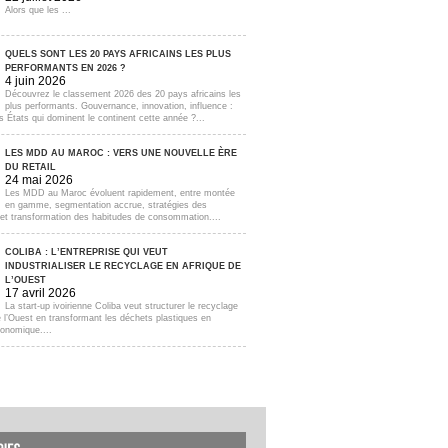
Alors que les ...
QUELS SONT LES 20 PAYS AFRICAINS LES PLUS
PERFORMANTS EN 2026 ?
4 juin 2026
Découvrez le classement 2026 des 20 pays africains les
plus performants. Gouvernance, innovation, influence :
s États qui dominent le continent cette année ?...
LES MDD AU MAROC : VERS UNE NOUVELLE ÈRE
DU RETAIL
24 mai 2026
Les MDD au Maroc évoluent rapidement, entre montée
en gamme, segmentation accrue, stratégies des
s et transformation des habitudes de consommation....
COLIBA : L’ENTREPRISE QUI VEUT
INDUSTRIALISER LE RECYCLAGE EN AFRIQUE DE
L’OUEST
17 avril 2026
La start-up ivoirienne Coliba veut structurer le recyclage
e l’Ouest en transformant les déchets plastiques en
onomique....