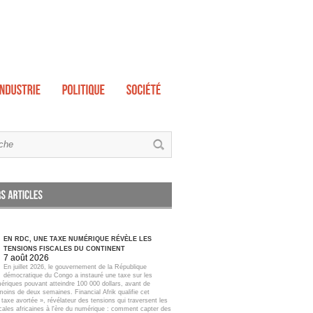
EN RDC, UNE TAXE NUMÉRIQUE RÉVÈLE LES
TENSIONS FISCALES DU CONTINENT
7 août 2026
En juillet 2026, le gouvernement de la République
démocratique du Congo a instauré une taxe sur les
ériques pouvant atteindre 100 000 dollars, avant de
moins de deux semaines. Financial Afrik qualifie cet
taxe avortée », révélateur des tensions qui traversent les
scales africaines à l'ère du numérique : comment capter des