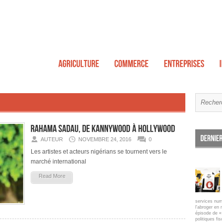
AUTEUR
NOVEMBRE 24, 2016
0
Les artistes et acteurs nigérians se tournent vers le
marché international
Read More
services num
l'abroger en 
épisode de « 
politiques fi