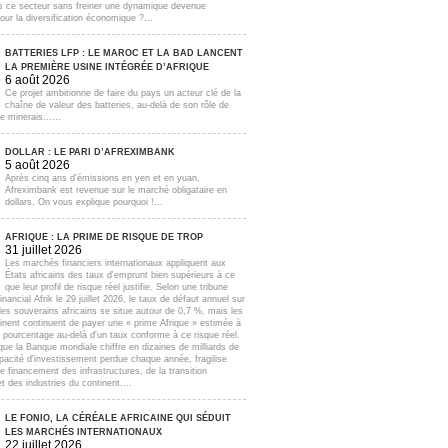
s ce secteur sans freiner une dynamique devenue
our la diversification économique ?...
BATTERIES LFP : LE MAROC ET LA BAD LANCENT
LA PREMIÈRE USINE INTÉGRÉE D’AFRIQUE
6 août 2026
Ce projet ambitionne de faire du pays un acteur clé de la
chaîne de valeur des batteries, au-delà de son rôle de
e minerais......
DOLLAR : LE PARI D’AFREXIMBANK
5 août 2026
Après cinq ans d'émissions en yen et en yuan,
Afreximbank est revenue sur le marché obligataire en
dollars. On vous explique pourquoi !...
AFRIQUE : LA PRIME DE RISQUE DE TROP
31 juillet 2026
Les marchés financiers internationaux appliquent aux
États africains des taux d'emprunt bien supérieurs à ce
que leur profil de risque réel justifie. Selon une tribune
inancial Afrik le 29 juillet 2026, le taux de défaut annuel sur
lles souverains africains se situe autour de 0,7 %, mais les
inent continuent de payer une « prime Afrique » estimée à
e pourcentage au-delà d'un taux conforme à ce risque réel.
que la Banque mondiale chiffre en dizaines de milliards de
apacité d'investissement perdue chaque année, fragilise
e financement des infrastructures, de la transition
t des industries du continent....
LE FONIO, LA CÉRÉALE AFRICAINE QUI SÉDUIT
LES MARCHÉS INTERNATIONAUX
22 juillet 2026