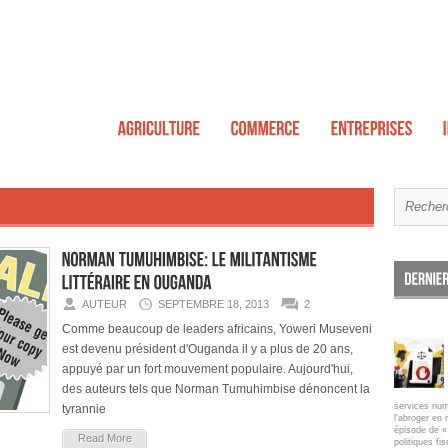
AUTEUR
SEPTEMBRE 18, 2013
2
Comme beaucoup de leaders africains, Yoweri Museveni
est devenu président d'Ouganda il y a plus de 20 ans,
appuyé par un fort mouvement populaire. Aujourd'hui,
des auteurs tels que Norman Tumuhimbise dénoncent la
services num
tyrannie
l'abroger en 
épisode de « 
Read More
politiques fi