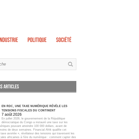
EN RDC, UNE TAXE NUMÉRIQUE RÉVÈLE LES
TENSIONS FISCALES DU CONTINENT
7 août 2026
En juillet 2026, le gouvernement de la République
démocratique du Congo a instauré une taxe sur les
ériques pouvant atteindre 100 000 dollars, avant de
moins de deux semaines. Financial Afrik qualifie cet
taxe avortée », révélateur des tensions qui traversent les
scales africaines à l'ère du numérique : comment capter des