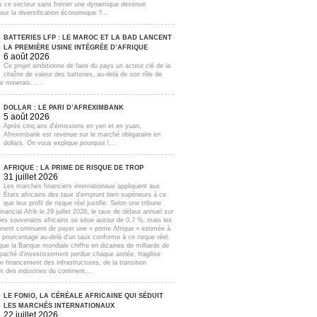
s ce secteur sans freiner une dynamique devenue
our la diversification économique ?...
BATTERIES LFP : LE MAROC ET LA BAD LANCENT
LA PREMIÈRE USINE INTÉGRÉE D’AFRIQUE
6 août 2026
Ce projet ambitionne de faire du pays un acteur clé de la
chaîne de valeur des batteries, au-delà de son rôle de
e minerais......
DOLLAR : LE PARI D’AFREXIMBANK
5 août 2026
Après cinq ans d'émissions en yen et en yuan,
Afreximbank est revenue sur le marché obligataire en
dollars. On vous explique pourquoi !...
AFRIQUE : LA PRIME DE RISQUE DE TROP
31 juillet 2026
Les marchés financiers internationaux appliquent aux
États africains des taux d'emprunt bien supérieurs à ce
que leur profil de risque réel justifie. Selon une tribune
inancial Afrik le 29 juillet 2026, le taux de défaut annuel sur
lles souverains africains se situe autour de 0,7 %, mais les
inent continuent de payer une « prime Afrique » estimée à
e pourcentage au-delà d'un taux conforme à ce risque réel.
que la Banque mondiale chiffre en dizaines de milliards de
apacité d'investissement perdue chaque année, fragilise
e financement des infrastructures, de la transition
t des industries du continent....
LE FONIO, LA CÉRÉALE AFRICAINE QUI SÉDUIT
LES MARCHÉS INTERNATIONAUX
22 juillet 2026