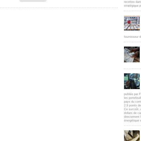
recettes dan
stratégique p
fournisseur d
publiée par F
les portefeui
pays du cont
2,9 points d
Ce surcoût, 
dollars de c
directement l
énergétique e