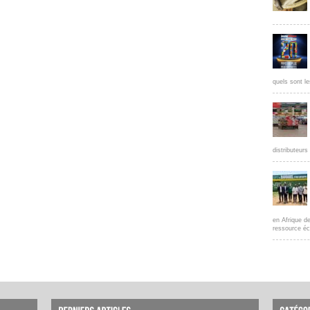
quels sont le
distributeur
en Afrique d
ressource éc