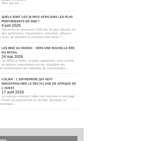
Alors que les ...
QUELS SONT LES 20 PAYS AFRICAINS LES PLUS
PERFORMANTS EN 2026 ?
4 juin 2026
Découvrez le classement 2026 des 20 pays africains les
plus performants. Gouvernance, innovation, influence :
s États qui dominent le continent cette année ?...
LES MDD AU MAROC : VERS UNE NOUVELLE ÈRE
DU RETAIL
24 mai 2026
Les MDD au Maroc évoluent rapidement, entre montée
en gamme, segmentation accrue, stratégies des
s et transformation des habitudes de consommation....
COLIBA : L’ENTREPRISE QUI VEUT
INDUSTRIALISER LE RECYCLAGE EN AFRIQUE DE
L’OUEST
17 avril 2026
La start-up ivoirienne Coliba veut structurer le recyclage
e l’Ouest en transformant les déchets plastiques en
onomique....