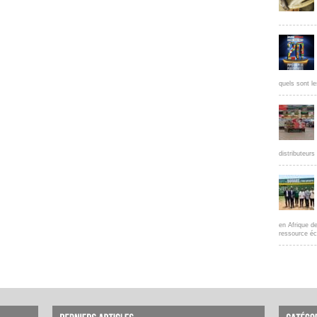
quels sont le
distributeur
en Afrique d
ressource éc