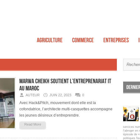
AUTEUR
JUIN 22, 2023
0
Avec Hack&Pitch, mouvement dont elle est la
cofondatrice, l’architecte multi-casquettes accompagne
les jeunes désireux d’entreprendre.
Read More
services num
l'abroger en 
épisode de « 
politiques fi