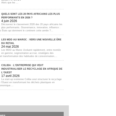
Alors que les ...
QUELS SONT LES 20 PAYS AFRICAINS LES PLUS
PERFORMANTS EN 2026 ?
4 juin 2026
Découvrez le classement 2026 des 20 pays africains les
plus performants. Gouvernance, innovation, influence :
s États qui dominent le continent cette année ?...
LES MDD AU MAROC : VERS UNE NOUVELLE ÈRE
DU RETAIL
24 mai 2026
Les MDD au Maroc évoluent rapidement, entre montée
en gamme, segmentation accrue, stratégies des
s et transformation des habitudes de consommation....
COLIBA : L’ENTREPRISE QUI VEUT
INDUSTRIALISER LE RECYCLAGE EN AFRIQUE DE
L’OUEST
17 avril 2026
La start-up ivoirienne Coliba veut structurer le recyclage
e l’Ouest en transformant les déchets plastiques en
onomique....