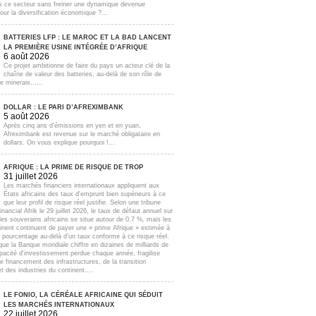
s ce secteur sans freiner une dynamique devenue
our la diversification économique ?...
BATTERIES LFP : LE MAROC ET LA BAD LANCENT
LA PREMIÈRE USINE INTÉGRÉE D’AFRIQUE
6 août 2026
Ce projet ambitionne de faire du pays un acteur clé de la
chaîne de valeur des batteries, au-delà de son rôle de
e minerais......
DOLLAR : LE PARI D’AFREXIMBANK
5 août 2026
Après cinq ans d'émissions en yen et en yuan,
Afreximbank est revenue sur le marché obligataire en
dollars. On vous explique pourquoi !...
AFRIQUE : LA PRIME DE RISQUE DE TROP
31 juillet 2026
Les marchés financiers internationaux appliquent aux
États africains des taux d'emprunt bien supérieurs à ce
que leur profil de risque réel justifie. Selon une tribune
inancial Afrik le 29 juillet 2026, le taux de défaut annuel sur
lles souverains africains se situe autour de 0,7 %, mais les
inent continuent de payer une « prime Afrique » estimée à
e pourcentage au-delà d'un taux conforme à ce risque réel.
que la Banque mondiale chiffre en dizaines de milliards de
apacité d'investissement perdue chaque année, fragilise
e financement des infrastructures, de la transition
t des industries du continent....
LE FONIO, LA CÉRÉALE AFRICAINE QUI SÉDUIT
LES MARCHÉS INTERNATIONAUX
22 juillet 2026