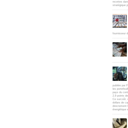
recettes dan
stratégique p
fournisseur d
publiée par F
les portefeui
pays du cont
2,9 points d
Ce surcoût, 
dollars de c
directement l
énergétique e