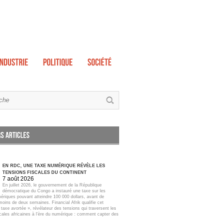
EN RDC, UNE TAXE NUMÉRIQUE RÉVÈLE LES
TENSIONS FISCALES DU CONTINENT
7 août 2026
En juillet 2026, le gouvernement de la République
démocratique du Congo a instauré une taxe sur les
ériques pouvant atteindre 100 000 dollars, avant de
moins de deux semaines. Financial Afrik qualifie cet
taxe avortée », révélateur des tensions qui traversent les
scales africaines à l'ère du numérique : comment capter des