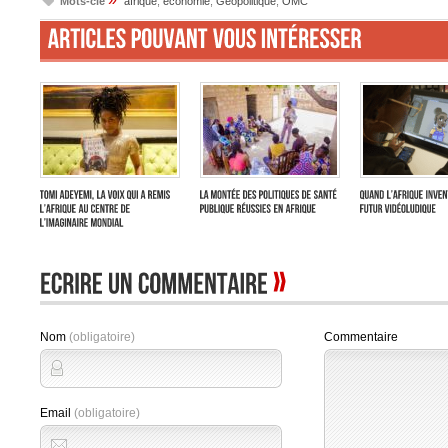
Mots-clé
afrique
,
economie
,
Géopolitique
,
OMC
Nom
(obligatoire)
Commentaire
Email
(obligatoire)