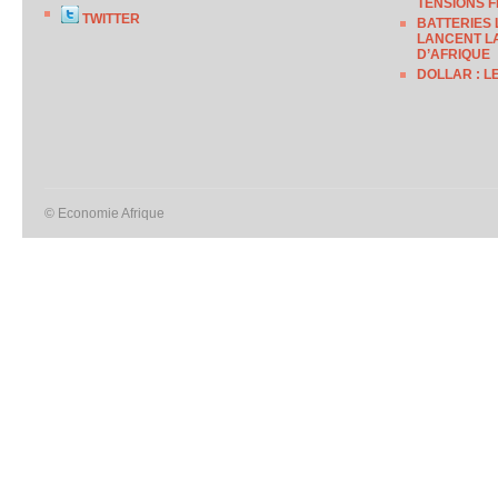
TENSIONS F
TWITTER
BATTERIES 
LANCENT LA
D’AFRIQUE
DOLLAR : L
© Economie Afrique