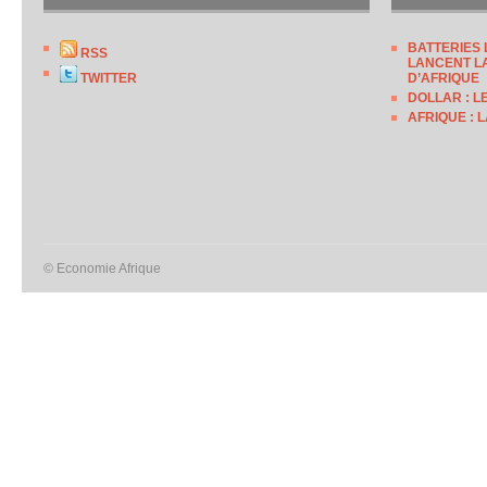
BATTERIES 
RSS
LANCENT LA
TWITTER
D’AFRIQUE
DOLLAR : L
AFRIQUE : 
© Economie Afrique