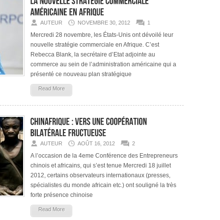
AUTEUR
NOVEMBRE 30, 2012
1
Mercredi 28 novembre, les États-Unis ont dévoilé leur
nouvelle stratégie commerciale en Afrique. C’est
Rebecca Blank, la secrétaire d’Etat adjointe au
commerce au sein de l’administration américaine qui a
présenté ce nouveau plan stratégique
Read More
AUTEUR
AOÛT 16, 2012
2
A l’occasion de la 4eme Conférence des Entrepreneurs
chinois et africains, qui s’est tenue Mercredi 18 juillet
2012, certains observateurs internationaux (presses,
spécialistes du monde africain etc.) ont souligné la très
forte présence chinoise
Read More