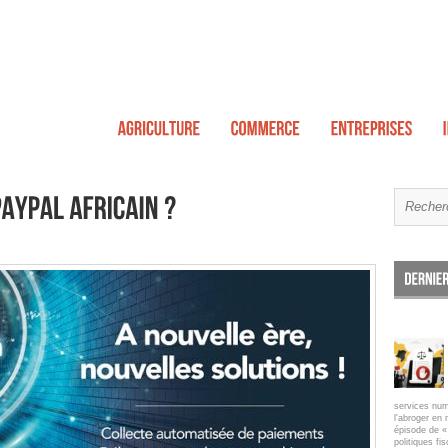
services num
l'abroger en 
épisode de « 
politiques fi