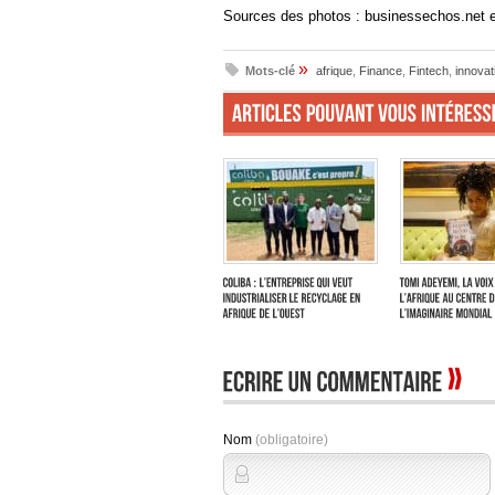
Sources des photos : businessechos.net et
»
Mots-clé
afrique
,
Finance
,
Fintech
,
innovat
Nom
(obligatoire)