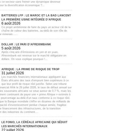
s ce secteur sans freiner une dynamique devenue
our la diversification économique ?...
BATTERIES LFP : LE MAROC ET LA BAD LANCENT
LA PREMIÈRE USINE INTÉGRÉE D’AFRIQUE
6 août 2026
Ce projet ambitionne de faire du pays un acteur clé de la
chaîne de valeur des batteries, au-delà de son rôle de
e minerais......
DOLLAR : LE PARI D’AFREXIMBANK
5 août 2026
Après cinq ans d'émissions en yen et en yuan,
Afreximbank est revenue sur le marché obligataire en
dollars. On vous explique pourquoi !...
AFRIQUE : LA PRIME DE RISQUE DE TROP
31 juillet 2026
Les marchés financiers internationaux appliquent aux
États africains des taux d'emprunt bien supérieurs à ce
que leur profil de risque réel justifie. Selon une tribune
inancial Afrik le 29 juillet 2026, le taux de défaut annuel sur
lles souverains africains se situe autour de 0,7 %, mais les
inent continuent de payer une « prime Afrique » estimée à
e pourcentage au-delà d'un taux conforme à ce risque réel.
que la Banque mondiale chiffre en dizaines de milliards de
apacité d'investissement perdue chaque année, fragilise
e financement des infrastructures, de la transition
t des industries du continent....
LE FONIO, LA CÉRÉALE AFRICAINE QUI SÉDUIT
LES MARCHÉS INTERNATIONAUX
22 juillet 2026