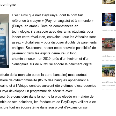
t en ligne
C’est ainsi que naît PayDunya, dont le nom fait
référence à « payer » (Pay, en anglais) et à « monde »
(Dunya, en arabe). Doté de compétences en
quels sont le
technologie, il s’associe avec des amis étudiants pour
lancer cette révolution, convaincu que les Africains sont
assez « digitalisés » pour disposer d’outils de paiements
en ligne. Seulement, ancrer cette nouvelle possibilité de
paiement dans les esprits demeure un long
distributeur
chemin sinueux : en 2019, près d’un Ivoirien et d’un
Sénégalais sur deux refuse encore le paiement digital.
abitude de la monnaie ou de la carte bancaire) mais surtout
 matière de cybercriminalité (85 % des banques appartenant à
en Afrique d
caine et à l’Afrique centrale auraient été victimes d’escroqueries
ressource éc
ayDunya développe un programme de sécurité avec
pour être considéré dans la norme la plus élevée en matière de
emble de ses solutions, les fondateurs de PayDunya veillent à ce
d’inclure tout un écosystème dans son projet d’expansion sur