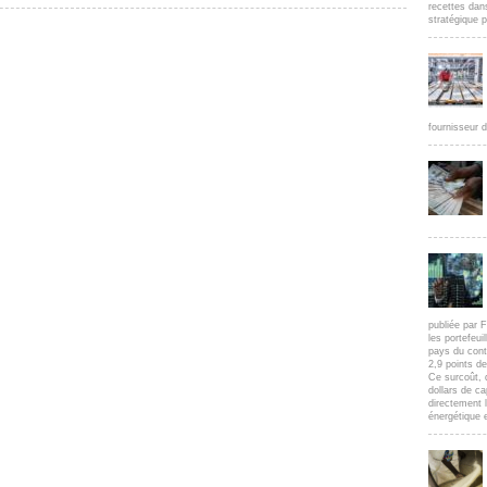
recettes dan
stratégique p
fournisseur d
publiée par F
les portefeui
pays du cont
2,9 points d
Ce surcoût, 
dollars de c
directement l
énergétique e