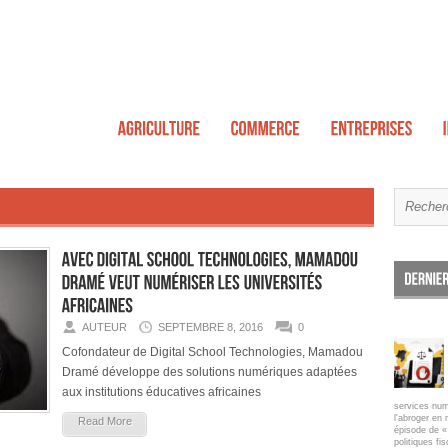
AUTEUR
SEPTEMBRE 8, 2016
0
Cofondateur de Digital School Technologies, Mamadou
Dramé développe des solutions numériques adaptées
aux institutions éducatives africaines
services num
l'abroger en 
Read More
épisode de « 
politiques fi