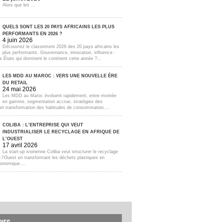
Alors que les ...
QUELS SONT LES 20 PAYS AFRICAINS LES PLUS
PERFORMANTS EN 2026 ?
4 juin 2026
Découvrez le classement 2026 des 20 pays africains les
plus performants. Gouvernance, innovation, influence :
s États qui dominent le continent cette année ?...
LES MDD AU MAROC : VERS UNE NOUVELLE ÈRE
DU RETAIL
24 mai 2026
Les MDD au Maroc évoluent rapidement, entre montée
en gamme, segmentation accrue, stratégies des
s et transformation des habitudes de consommation....
COLIBA : L’ENTREPRISE QUI VEUT
INDUSTRIALISER LE RECYCLAGE EN AFRIQUE DE
L’OUEST
17 avril 2026
La start-up ivoirienne Coliba veut structurer le recyclage
e l’Ouest en transformant les déchets plastiques en
onomique....