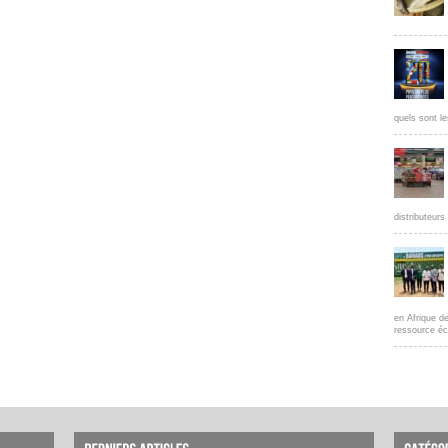
quels sont le
distributeur
en Afrique d
ressource éc