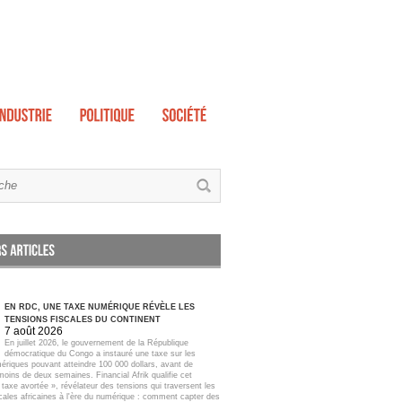
EN RDC, UNE TAXE NUMÉRIQUE RÉVÈLE LES
TENSIONS FISCALES DU CONTINENT
7 août 2026
En juillet 2026, le gouvernement de la République
démocratique du Congo a instauré une taxe sur les
ériques pouvant atteindre 100 000 dollars, avant de
moins de deux semaines. Financial Afrik qualifie cet
taxe avortée », révélateur des tensions qui traversent les
scales africaines à l'ère du numérique : comment capter des