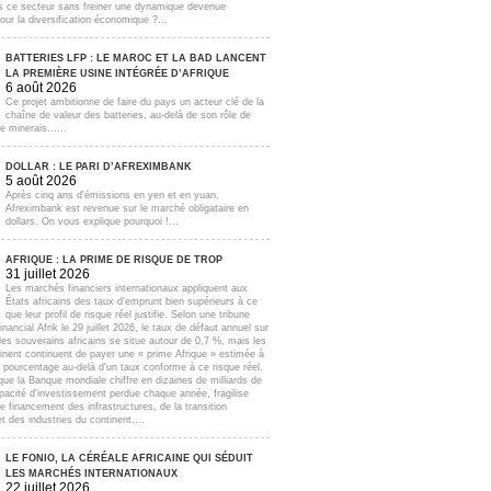
s ce secteur sans freiner une dynamique devenue
our la diversification économique ?...
BATTERIES LFP : LE MAROC ET LA BAD LANCENT
LA PREMIÈRE USINE INTÉGRÉE D’AFRIQUE
6 août 2026
Ce projet ambitionne de faire du pays un acteur clé de la
chaîne de valeur des batteries, au-delà de son rôle de
e minerais......
DOLLAR : LE PARI D’AFREXIMBANK
5 août 2026
Après cinq ans d'émissions en yen et en yuan,
Afreximbank est revenue sur le marché obligataire en
dollars. On vous explique pourquoi !...
AFRIQUE : LA PRIME DE RISQUE DE TROP
31 juillet 2026
Les marchés financiers internationaux appliquent aux
États africains des taux d'emprunt bien supérieurs à ce
que leur profil de risque réel justifie. Selon une tribune
inancial Afrik le 29 juillet 2026, le taux de défaut annuel sur
lles souverains africains se situe autour de 0,7 %, mais les
inent continuent de payer une « prime Afrique » estimée à
e pourcentage au-delà d'un taux conforme à ce risque réel.
que la Banque mondiale chiffre en dizaines de milliards de
apacité d'investissement perdue chaque année, fragilise
e financement des infrastructures, de la transition
t des industries du continent....
LE FONIO, LA CÉRÉALE AFRICAINE QUI SÉDUIT
LES MARCHÉS INTERNATIONAUX
22 juillet 2026