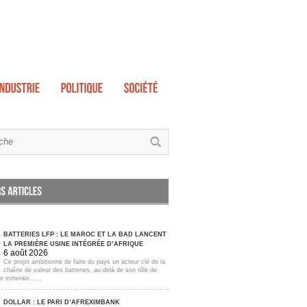
BATTERIES LFP : LE MAROC ET LA BAD LANCENT
LA PREMIÈRE USINE INTÉGRÉE D’AFRIQUE
6 août 2026
Ce projet ambitionne de faire du pays un acteur clé de la
chaîne de valeur des batteries, au-delà de son rôle de
e minerais......
DOLLAR : LE PARI D’AFREXIMBANK