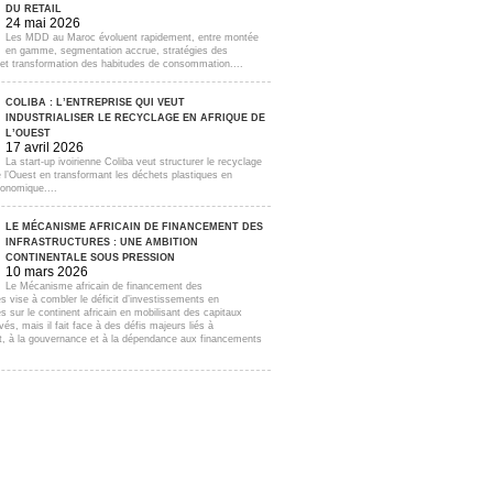
DU RETAIL
24 mai 2026
Les MDD au Maroc évoluent rapidement, entre montée
en gamme, segmentation accrue, stratégies des
s et transformation des habitudes de consommation....
COLIBA : L’ENTREPRISE QUI VEUT
INDUSTRIALISER LE RECYCLAGE EN AFRIQUE DE
L’OUEST
17 avril 2026
La start-up ivoirienne Coliba veut structurer le recyclage
e l’Ouest en transformant les déchets plastiques en
onomique....
LE MÉCANISME AFRICAIN DE FINANCEMENT DES
INFRASTRUCTURES : UNE AMBITION
CONTINENTALE SOUS PRESSION
10 mars 2026
Le Mécanisme africain de financement des
es vise à combler le déficit d’investissements en
es sur le continent africain en mobilisant des capitaux
ivés, mais il fait face à des défis majeurs liés à
t, à la gouvernance et à la dépendance aux financements