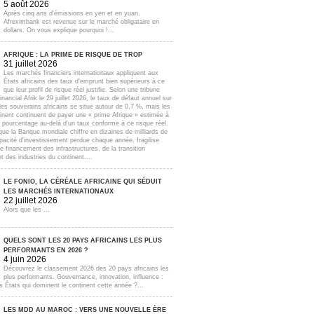
5 août 2026
Après cinq ans d'émissions en yen et en yuan,
Afreximbank est revenue sur le marché obligataire en
dollars. On vous explique pourquoi !...
AFRIQUE : LA PRIME DE RISQUE DE TROP
31 juillet 2026
Les marchés financiers internationaux appliquent aux
États africains des taux d'emprunt bien supérieurs à ce
que leur profil de risque réel justifie. Selon une tribune
inancial Afrik le 29 juillet 2026, le taux de défaut annuel sur
lles souverains africains se situe autour de 0,7 %, mais les
inent continuent de payer une « prime Afrique » estimée à
e pourcentage au-delà d'un taux conforme à ce risque réel.
que la Banque mondiale chiffre en dizaines de milliards de
apacité d'investissement perdue chaque année, fragilise
e financement des infrastructures, de la transition
t des industries du continent....
LE FONIO, LA CÉRÉALE AFRICAINE QUI SÉDUIT
LES MARCHÉS INTERNATIONAUX
22 juillet 2026
Alors que les ...
QUELS SONT LES 20 PAYS AFRICAINS LES PLUS
PERFORMANTS EN 2026 ?
4 juin 2026
Découvrez le classement 2026 des 20 pays africains les
plus performants. Gouvernance, innovation, influence :
s États qui dominent le continent cette année ?...
LES MDD AU MAROC : VERS UNE NOUVELLE ÈRE