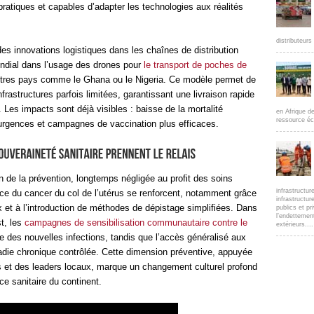
pratiques et capables d’adapter les technologies aux réalités
distributeur
des innovations logistiques dans les chaînes de distribution
dial dans l’usage des drones pour
le transport de poches de
’autres pays comme le Ghana ou le Nigeria. Ce modèle permet de
frastructures parfois limitées, garantissant une livraison rapide
 Les impacts sont déjà visibles : baisse de la mortalité
en Afrique d
ressource éc
 urgences et campagnes de vaccination plus efficaces.
in de la prévention, longtemps négligée au profit des soins
infrastructur
oce du cancer du col de l’utérus se renforcent, notamment grâce
infrastructur
 et à l’introduction de méthodes de dépistage simplifiées. Dans
publics et pr
l’endettemen
t, les
campagnes de sensibilisation communautaire contre le
extérieurs....
ve des nouvelles infections, tandis que l’accès généralisé aux
ladie chronique contrôlée. Cette dimension préventive, appuyée
ns et des leaders locaux, marque un changement culturel profond
ce sanitaire du continent.