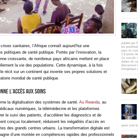
publiée par F
rises sanitaires, l’Afrique connaît aujourd’hui une
les portefeui
pays du cont
s politiques de santé publique. Portés par l’innovation, la
2,9 points d
yenne croissante, de nombreux pays africains mettent en place
Ce surcoût, 
dollars de c
ellement la vie des populations. Cette dynamique, à la fois
directement l
énergétique e
le récit sur un continent qui invente ses propres solutions et
toire mondial de santé publique.
rne la digitalisation des systèmes de santé.
Au Rwanda
, au
édicaux numériques, la télémédecine et les plateformes
er le suivi des patients, d’accélérer les diagnostics et de
vent conçus localement, réduisent les inégalités d’accès en
quels sont le
tes des grands centres urbains. La transformation digitale est
ompagne d’une montée en compétences rapides des professionnels