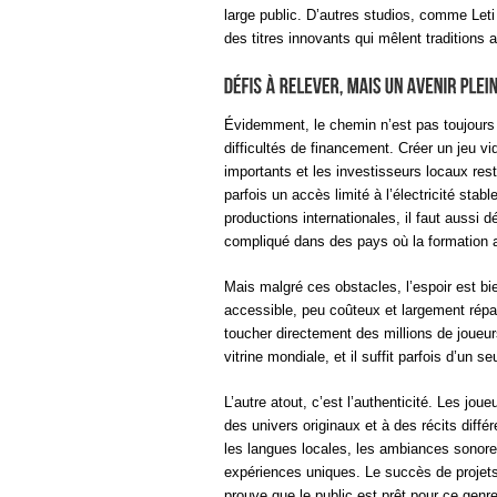
large public. D’autres studios, comme Let
des titres innovants qui mêlent traditions
Évidemment, le chemin n’est pas toujour
difficultés de financement. Créer un jeu 
importants et les investisseurs locaux rest
parfois un accès limité à l’électricité stab
productions internationales, il faut aussi
compliqué dans des pays où la formation
Mais malgré ces obstacles, l’espoir est bie
accessible, peu coûteux et largement répa
toucher directement des millions de joue
vitrine mondiale, et il suffit parfois d’un 
L’autre atout, c’est l’authenticité. Les jo
des univers originaux et à des récits diff
les langues locales, les ambiances sonores
expériences uniques. Le succès de proj
prouve que le public est prêt pour ce genr