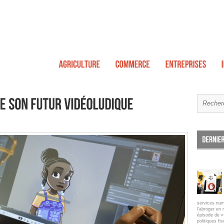
services num
l'abroger en 
épisode de « 
politiques fi