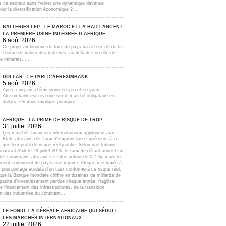
s ce secteur sans freiner une dynamique devenue
our la diversification économique ?...
BATTERIES LFP : LE MAROC ET LA BAD LANCENT
LA PREMIÈRE USINE INTÉGRÉE D’AFRIQUE
6 août 2026
Ce projet ambitionne de faire du pays un acteur clé de la
chaîne de valeur des batteries, au-delà de son rôle de
e minerais......
DOLLAR : LE PARI D’AFREXIMBANK
5 août 2026
Après cinq ans d'émissions en yen et en yuan,
Afreximbank est revenue sur le marché obligataire en
dollars. On vous explique pourquoi !...
AFRIQUE : LA PRIME DE RISQUE DE TROP
31 juillet 2026
Les marchés financiers internationaux appliquent aux
États africains des taux d'emprunt bien supérieurs à ce
que leur profil de risque réel justifie. Selon une tribune
inancial Afrik le 29 juillet 2026, le taux de défaut annuel sur
lles souverains africains se situe autour de 0,7 %, mais les
inent continuent de payer une « prime Afrique » estimée à
e pourcentage au-delà d'un taux conforme à ce risque réel.
que la Banque mondiale chiffre en dizaines de milliards de
apacité d'investissement perdue chaque année, fragilise
e financement des infrastructures, de la transition
t des industries du continent....
LE FONIO, LA CÉRÉALE AFRICAINE QUI SÉDUIT
LES MARCHÉS INTERNATIONAUX
22 juillet 2026