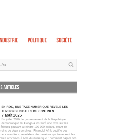
EN RDC, UNE TAXE NUMÉRIQUE RÉVÈLE LES
TENSIONS FISCALES DU CONTINENT
7 août 2026
En juillet 2026, le gouvernement de la République
démocratique du Congo a instauré une taxe sur les
ériques pouvant atteindre 100 000 dollars, avant de
moins de deux semaines. Financial Afrik qualifie cet
taxe avortée », révélateur des tensions qui traversent les
scales africaines à l'ère du numérique : comment capter des