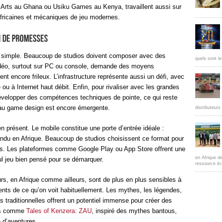
i Arts au Ghana ou Usiku Games au Kenya, travaillent aussi sur
 africaines et mécaniques de jeu modernes.
s simple. Beaucoup de studios doivent composer avec des
quels sont le
vidéo, surtout sur PC ou console, demande des moyens
ent encore frileux. L’infrastructure représente aussi un défi, avec
le ou à Internet haut débit. Enfin, pour rivaliser avec les grandes
 développer des compétences techniques de pointe, ce qui reste
 au game design est encore émergente.
distributeur
n présent. Le mobile constitue une porte d’entrée idéale :
ndu en Afrique. Beaucoup de studios choisissent ce format pour
urs. Les plateformes comme Google Play ou App Store offrent une
en Afrique d
seul jeu bien pensé pour se démarquer.
ressource éc
ueurs, en Afrique comme ailleurs, sont de plus en plus sensibles à
érents de ce qu’on voit habituellement. Les mythes, les légendes,
 traditionnelles offrent un potentiel immense pour créer des
ets comme
Tales of Kenzera: ZAU
, inspiré des mythes bantous,
e d’aventures.