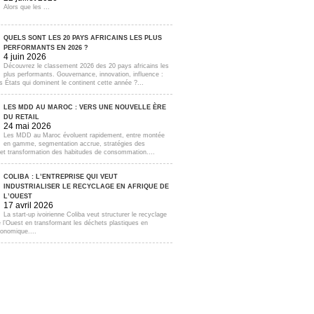
Alors que les ...
QUELS SONT LES 20 PAYS AFRICAINS LES PLUS
PERFORMANTS EN 2026 ?
4 juin 2026
Découvrez le classement 2026 des 20 pays africains les
plus performants. Gouvernance, innovation, influence :
s États qui dominent le continent cette année ?...
LES MDD AU MAROC : VERS UNE NOUVELLE ÈRE
DU RETAIL
24 mai 2026
Les MDD au Maroc évoluent rapidement, entre montée
en gamme, segmentation accrue, stratégies des
s et transformation des habitudes de consommation....
COLIBA : L’ENTREPRISE QUI VEUT
INDUSTRIALISER LE RECYCLAGE EN AFRIQUE DE
L’OUEST
17 avril 2026
La start-up ivoirienne Coliba veut structurer le recyclage
e l’Ouest en transformant les déchets plastiques en
onomique....