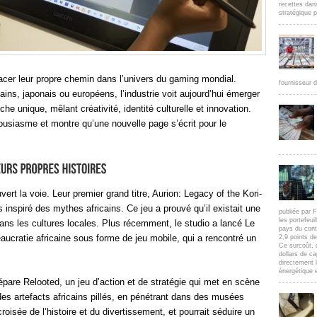
recettes dan
stratégique p
tracer leur propre chemin dans l’univers du gaming mondial.
fournisseur d
ns, japonais ou européens, l’industrie voit aujourd’hui émerger
he unique, mêlant créativité, identité culturelle et innovation.
usiasme et montre qu’une nouvelle page s’écrit pour le
vert la voie. Leur premier grand titre, Aurion: Legacy of the Kori-
 inspiré des mythes africains. Ce jeu a prouvé qu’il existait une
publiée par F
les portefeui
dans les cultures locales. Plus récemment, le studio a lancé Le
pays du cont
ucratie africaine sous forme de jeu mobile, qui a rencontré un
2,9 points d
Ce surcoût, 
dollars de c
directement l
énergétique e
pare Relooted, un jeu d’action et de stratégie qui met en scène
es artefacts africains pillés, en pénétrant dans des musées
roisée de l’histoire et du divertissement, et pourrait séduire un