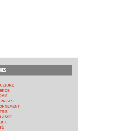
CULTURE
ERCE
OMIE
PRISES
RONNEMENT
TRIE
CLASSÉ
IQUE
TÉ