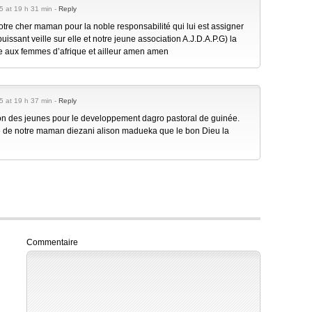
15 at 19 h 31 min -
Reply
tre cher maman pour la noble responsabilité qui lui est assigner
issant veille sur elle et notre jeune association A.J.D.A.P.G) la
 aux femmes d’afrique et ailleur amen amen
15 at 19 h 37 min -
Reply
on des jeunes pour le developpement dagro pastoral de guinée.
lle de notre maman diezani alison madueka que le bon Dieu la
Commentaire