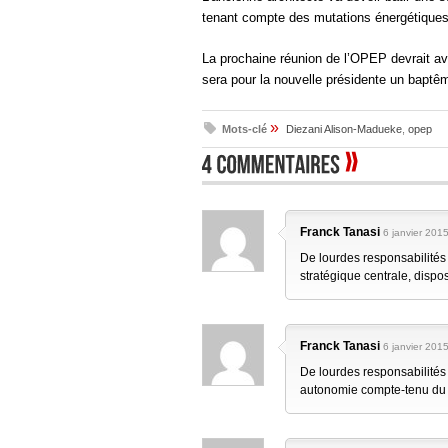
tenant compte des mutations énergétiques
La prochaine réunion de l’OPEP devrait avo
sera pour la nouvelle présidente un baptêm
»
Mots-clé
Diezani Alison-Madueke
,
opep
Franck Tanasi
6 janvier 2015
De lourdes responsabilité
stratégique centrale, dispo
Franck Tanasi
6 janvier 2015
De lourdes responsabilités
autonomie compte-tenu du r