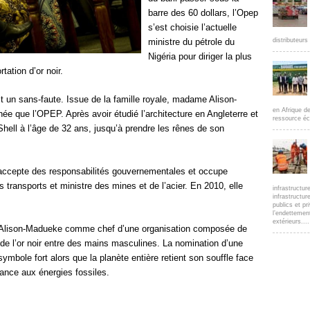
barre des 60 dollars, l’Opep
s’est choisie l’actuelle
distributeur
ministre du pétrole du
Nigéria pour diriger la plus
ation d’or noir.
 un sans-faute. Issue de la famille royale, madame Alison-
en Afrique d
e que l’OPEP. Après avoir étudié l’architecture en Angleterre et
ressource éc
Shell à l’âge de 32 ans, jusqu’à prendre les rênes de son
 accepte des responsabilités gouvernementales et occupe
transports et ministre des mines et de l’acier. En 2010, elle
infrastructur
infrastructur
publics et pr
l’endettemen
extérieurs....
 Alison-Madueke comme chef d’une organisation composée de
de l’or noir entre des mains masculines. La nomination d’une
mbole fort alors que la planète entière retient son souffle face
ance aux énergies fossiles.