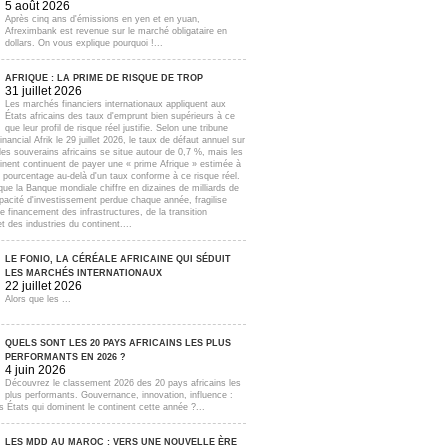
5 août 2026
Après cinq ans d'émissions en yen et en yuan,
Afreximbank est revenue sur le marché obligataire en
dollars. On vous explique pourquoi !...
AFRIQUE : LA PRIME DE RISQUE DE TROP
31 juillet 2026
Les marchés financiers internationaux appliquent aux
États africains des taux d'emprunt bien supérieurs à ce
que leur profil de risque réel justifie. Selon une tribune
inancial Afrik le 29 juillet 2026, le taux de défaut annuel sur
lles souverains africains se situe autour de 0,7 %, mais les
inent continuent de payer une « prime Afrique » estimée à
e pourcentage au-delà d'un taux conforme à ce risque réel.
que la Banque mondiale chiffre en dizaines de milliards de
apacité d'investissement perdue chaque année, fragilise
e financement des infrastructures, de la transition
t des industries du continent....
LE FONIO, LA CÉRÉALE AFRICAINE QUI SÉDUIT
LES MARCHÉS INTERNATIONAUX
22 juillet 2026
Alors que les ...
QUELS SONT LES 20 PAYS AFRICAINS LES PLUS
PERFORMANTS EN 2026 ?
4 juin 2026
Découvrez le classement 2026 des 20 pays africains les
plus performants. Gouvernance, innovation, influence :
s États qui dominent le continent cette année ?...
LES MDD AU MAROC : VERS UNE NOUVELLE ÈRE