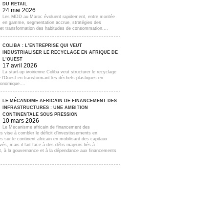
DU RETAIL
24 mai 2026
Les MDD au Maroc évoluent rapidement, entre montée
en gamme, segmentation accrue, stratégies des
s et transformation des habitudes de consommation....
COLIBA : L’ENTREPRISE QUI VEUT
INDUSTRIALISER LE RECYCLAGE EN AFRIQUE DE
L’OUEST
17 avril 2026
La start-up ivoirienne Coliba veut structurer le recyclage
e l’Ouest en transformant les déchets plastiques en
onomique....
LE MÉCANISME AFRICAIN DE FINANCEMENT DES
INFRASTRUCTURES : UNE AMBITION
CONTINENTALE SOUS PRESSION
10 mars 2026
Le Mécanisme africain de financement des
es vise à combler le déficit d’investissements en
es sur le continent africain en mobilisant des capitaux
ivés, mais il fait face à des défis majeurs liés à
t, à la gouvernance et à la dépendance aux financements