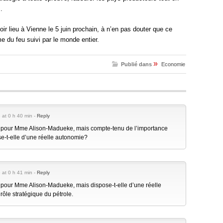
.
ir lieu à Vienne le 5 juin prochain, à n’en pas douter que ce
e du feu suivi par le monde entier.
»
Publié dans
Economie
 at 0 h 40 min -
Reply
s pour Mme Alison-Madueke, mais compte-tenu de l’importance
se-t-elle d’une réelle autonomie?
 at 0 h 41 min -
Reply
 pour Mme Alison-Madueke, mais dispose-t-elle d’une réelle
ôle stratégique du pétrole.