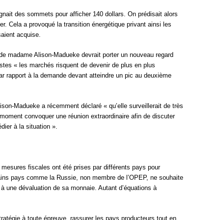
teignait des sommets pour afficher 140 dollars. On prédisait alors
ier. Cela a provoqué la transition énergétique privant ainsi les
aient acquise.
 de madame Alison-Madueke devrait porter un nouveau regard
lystes « les marchés risquent de devenir de plus en plus
par rapport à la demande devant atteindre un pic au deuxième
son-Madueke a récemment déclaré « qu’elle surveillerait de très
l moment convoquer une réunion extraordinaire afin de discuter
ier à la situation ».
 mesures fiscales ont été prises par différents pays pour
ertains pays comme la Russie, non membre de l’OPEP, ne souhaite
ce à une dévaluation de sa monnaie. Autant d’équations à
tratégie à toute épreuve, rassurer les pays producteurs tout en