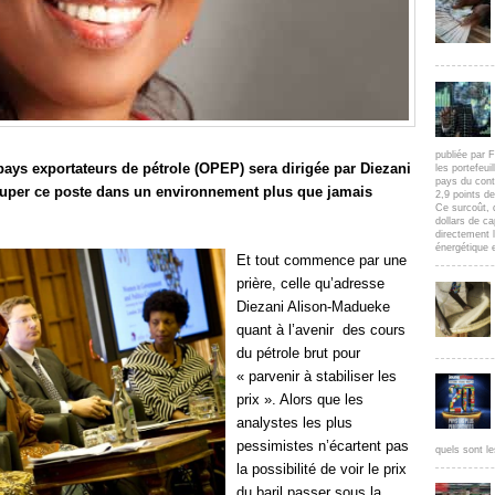
publiée par F
pays exportateurs de pétrole (OPEP) sera dirigée par Diezani
les portefeui
pays du cont
uper ce poste dans un environnement plus que jamais
2,9 points d
Ce surcoût, 
dollars de c
directement l
énergétique e
Et tout commence par une
prière, celle qu’adresse
Diezani Alison-Madueke
quant à l’avenir des cours
du pétrole brut pour
« parvenir à stabiliser les
prix ». Alors que les
analystes les plus
pessimistes n’écartent pas
quels sont le
la possibilité de voir le prix
du baril passer sous la